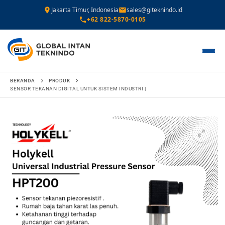
Jakarta Timur, Indonesia
sales@giteknindo.id
+62 822-5870-0105
Lompat
BERANDA
PRODUK
ke
SENSOR TEKANAN DIGITAL UNTUK SISTEM INDUSTRI |
konten
🔍