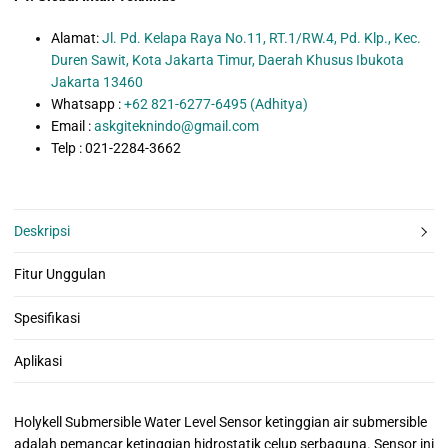
Alamat:
Jl. Pd. Kelapa Raya No.11, RT.1/RW.4, Pd. Klp., Kec.
Duren Sawit, Kota Jakarta Timur, Daerah Khusus Ibukota
Jakarta 13460
Whatsapp :
+62 821-6277-6495 (Adhitya)
Email :
askgiteknindo@gmail.com
Telp : 021-2284-3662
Deskripsi
Fitur Unggulan
Spesifikasi
Aplikasi
Holykell Submersible Water Level Sensor
ketinggian air submersible
adalah pemancar ketinggian hidrostatik celup serbaguna.
Sensor ini