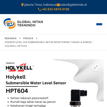
Jakarta Timur, Indonesia
sales@giteknindo.id
+62 822-5870-0105
Lompat
BERANDA
PRODUK
ke
SENSOR LEVEL AIR SUBMERSIBLE UNTUK MONITORING TANGKI & SUMUR |
HOLYKELL HPT604
konten
🔍