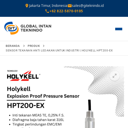
Jakarta Timur, Indonesia
sales@giteknindo.id
+62 822-5870-0105
Lompat
BERANDA
PRODUK
ke
SENSOR TEKANAN ANTI LEDAKAN UNTUK INDUSTRI | HOLYKELL HPT200-EX
konten
🔍