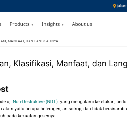
Jakart
s
Products
Insights
About us
IKASI, MANFAAT, DAN LANGKAHNYA
ian, Klasifikasi, Manfaat, dan La
est
de uji
Non-Destruktive (NDT)
yang mengalami keretakan, berlub
n alam yaitu berupa heterogen, anisotrop, dan tidak bersina
uh pada kekuatan gesernya.