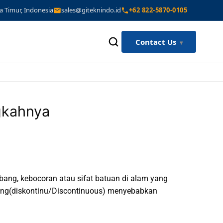
a Timur, Indonesia
sales@giteknindo.id
+62 822-5870-0105
Contact Us
ngkahnya
ang, kebocoran atau sifat batuan di alam yang
mbung(diskontinu/Discontinuous) menyebabkan