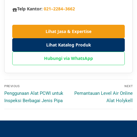
☎️
Telp Kantor:
021–2284–3662
Lihat Jasa & Expertise
Lihat Katalog Produk
Hubungi via WhatsApp
Navigasi
PREVIOUS
NEXT
pos
Previous
Next
Penggunaan Alat PCWI untuk
Pemantauan Level Air Online
post:
post:
Inspeksi Berbagai Jenis Pipa
Alat Holykell