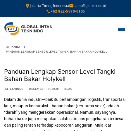
Jakarta Timur, Indonesia
sales@giteknindo.id
+62 822-5870-0105
Lompat
BERANDA
ke
PANDUAN LENGKAP SENSOR LEVEL TANGKI BAHAN BAKAR HOLYKELL
konten
Panduan Lengkap Sensor Level Tangki
Bahan Bakar Holykell
GITEKNINDO
DESEMBER 19, 2025
BLOG
Dalam dunia industri — baik itu pertambangan, logistik, transportasi
laut, maupun konstruksi — bahan bakar (terutama solar) adalah
“darah” yang menggerakkan operasional. Namun, sayangnya,
bahan bakar juga merupakan salah satu pos pengeluaran terbesar
dan paling rentan terhadap kebocoran anggaran. Mulai dari