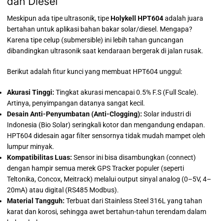
dan Diesel
Meskipun ada tipe ultrasonik, tipe
Holykell HPT604
adalah juara
bertahan untuk aplikasi bahan bakar solar/diesel. Mengapa?
Karena tipe celup (submersible) ini lebih tahan guncangan
dibandingkan ultrasonik saat kendaraan bergerak di jalan rusak.
Berikut adalah fitur kunci yang membuat HPT604 unggul:
Akurasi Tinggi:
Tingkat akurasi mencapai 0.5% F.S (Full Scale).
Artinya, penyimpangan datanya sangat kecil.
Desain Anti-Penyumbatan (Anti-Clogging):
Solar industri di
Indonesia (Bio Solar) seringkali kotor dan mengandung endapan.
HPT604 didesain agar filter sensornya tidak mudah mampet oleh
lumpur minyak.
Kompatibilitas Luas:
Sensor ini bisa disambungkan (connect)
dengan hampir semua merek GPS Tracker populer (seperti
Teltonika, Concox, Meitrack) melalui output sinyal analog (0–5V, 4–
20mA) atau digital (RS485 Modbus).
Material Tangguh:
Terbuat dari Stainless Steel 316L yang tahan
karat dan korosi, sehingga awet bertahun-tahun terendam dalam