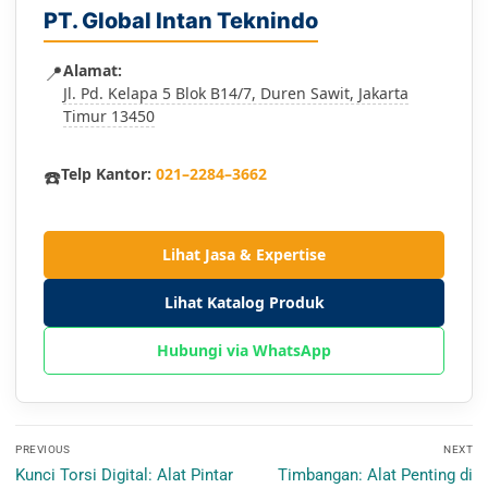
PT. Global Intan Teknindo
📍
Alamat:
Jl. Pd. Kelapa 5 Blok B14/7, Duren Sawit, Jakarta
Timur 13450
☎️
Telp Kantor:
021–2284–3662
Lihat Jasa & Expertise
Lihat Katalog Produk
Hubungi via WhatsApp
Navigasi
PREVIOUS
NEXT
pos
Previous
Next
Kunci Torsi Digital: Alat Pintar
Timbangan: Alat Penting di