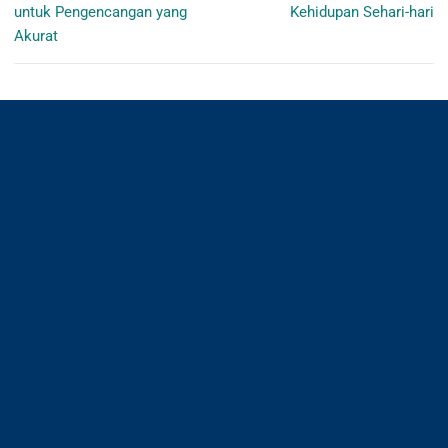
post:
post:
untuk Pengencangan yang
Kehidupan Sehari-hari
Akurat