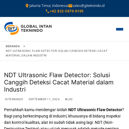
Jakarta Timur, Indonesia
sales@giteknindo.id
+62 822-5870-0105
Lompat
BERANDA
ke
NDT ULTRASONIC FLAW DETECTOR: SOLUSI CANGGIH DETEKSI CACAT
MATERIAL DALAM INDUSTRI
konten
NDT Ultrasonic Flaw Detector: Solusi
Canggih Deteksi Cacat Material dalam
Industri
GITEKNINDO
SEPTEMBER 11, 2024
BLOG
Pernahkah kamu mendengar istilah
NDT Ultrasonic Flaw Detector
?
Bagi yang berkecimpung di industri, khususnya di bidang inspeksi
dan kontrol kualitas, alat ini sudah tidak asing lagi. NDT (Non-
Destructive Testing) atau uji tak merusak adalah metode penting