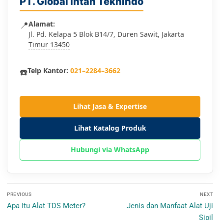
PT. Global Intan Teknindo
📍
Alamat:
Jl. Pd. Kelapa 5 Blok B14/7, Duren Sawit, Jakarta
Timur 13450
☎️
Telp Kantor:
021–2284–3662
Lihat Jasa & Expertise
Lihat Katalog Produk
Hubungi via WhatsApp
Navigasi
PREVIOUS
NEXT
pos
Previous
Next
Apa Itu Alat TDS Meter?
Jenis dan Manfaat Alat Uji
post:
post:
Sipil