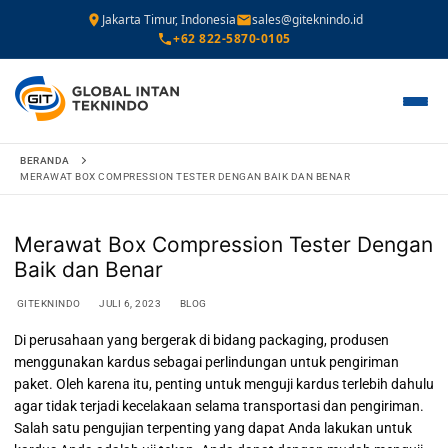
Jakarta Timur, Indonesia
sales@giteknindo.id
+62 822-5870-0105
Lompat
BERANDA
ke
MERAWAT BOX COMPRESSION TESTER DENGAN BAIK DAN BENAR
konten
Merawat Box Compression Tester Dengan
Baik dan Benar
GITEKNINDO
JULI 6, 2023
BLOG
Di perusahaan yang bergerak di bidang packaging, produsen
menggunakan kardus sebagai perlindungan untuk pengiriman
paket. Oleh karena itu, penting untuk menguji kardus terlebih dahulu
agar tidak terjadi kecelakaan selama transportasi dan pengiriman.
Salah satu pengujian terpenting yang dapat Anda lakukan untuk