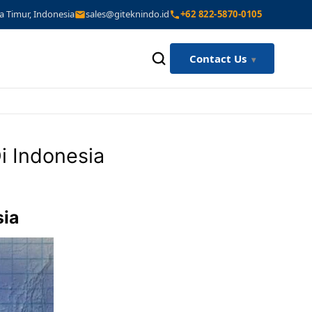
a Timur, Indonesia
sales@giteknindo.id
+62 822-5870-0105
Contact Us
 Indonesia
sia