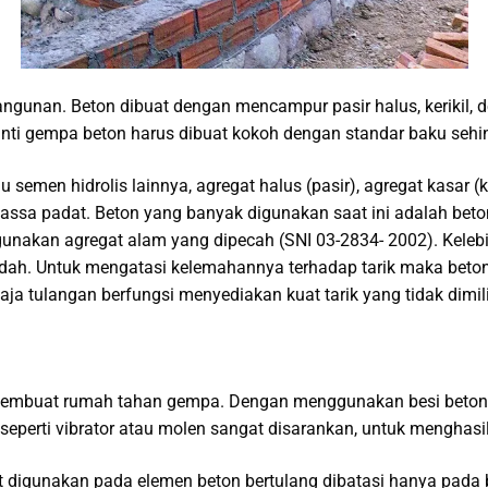
gunan. Beton dibuat dengan mencampur pasir halus, kerikil, 
ti gempa beton harus dibuat kokoh dengan standar baku sehi
men hidrolis lainnya, agregat halus (pasir), agregat kasar (ke
a padat. Beton yang banyak digunakan saat ini adalah beton
nakan agregat alam yang dipecah (SNI 03-2834- 2002). Kelebi
 rendah. Untuk mengatasi kelemahannya terhadap tarik maka bet
a tulangan berfungsi menyediakan kuat tarik yang tidak dimili
embuat rumah tahan gempa. Dengan menggunakan besi beton dan d
eperti vibrator atau molen sangat disarankan, untuk menghasilk
 digunakan pada elemen beton bertulang dibatasi hanya pada b