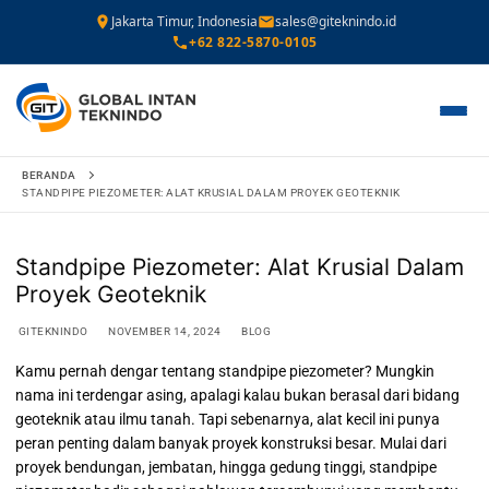
Jakarta Timur, Indonesia
sales@giteknindo.id
+62 822-5870-0105
Lompat
BERANDA
ke
STANDPIPE PIEZOMETER: ALAT KRUSIAL DALAM PROYEK GEOTEKNIK
konten
Standpipe Piezometer: Alat Krusial Dalam
Proyek Geoteknik
GITEKNINDO
NOVEMBER 14, 2024
BLOG
Kamu pernah dengar tentang standpipe piezometer? Mungkin
nama ini terdengar asing, apalagi kalau bukan berasal dari bidang
geoteknik atau ilmu tanah. Tapi sebenarnya, alat kecil ini punya
peran penting dalam banyak proyek konstruksi besar. Mulai dari
proyek bendungan, jembatan, hingga gedung tinggi, standpipe