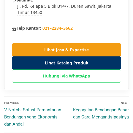
📍
Jl. Pd. Kelapa 5 Blok B14/7, Duren Sawit, Jakarta
Timur 13450
☎️
Telp Kantor:
021–2284–3662
Lihat Jasa & Expertise
Lihat Katalog Produk
Hubungi via WhatsApp
Navigasi
PREVIOUS
NEXT
pos
Previous
Next
V-Notch: Solusi Pemantauan
Kegagalan Bendungan Besar
post:
post:
Bendungan yang Ekonomis
dan Cara Mengantisipasinya
dan Andal