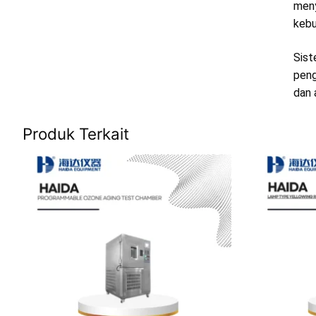
meny
kebu
Sist
peng
dan 
Produk Terkait