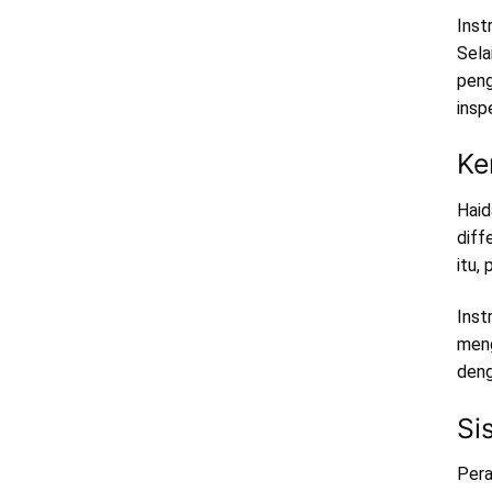
Inst
Sela
peng
insp
Ke
Haid
diff
itu,
Inst
meng
deng
Si
Pera