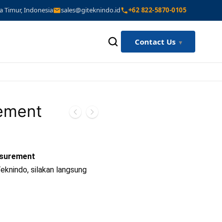
a Timur, Indonesia
sales@giteknindo.id
+62 822-5870-0105
Contact Us
ement
asurement
eknindo, silakan langsung