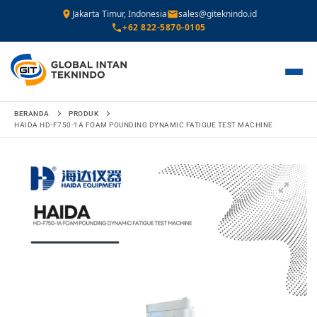
Jakarta Timur, Indonesia
sales@giteknindo.id
+62 822-5870-0105
Lompat
BERANDA
PRODUK
ke
HAIDA HD-F750-1A FOAM POUNDING DYNAMIC FATIGUE TEST MACHINE
konten
🔍