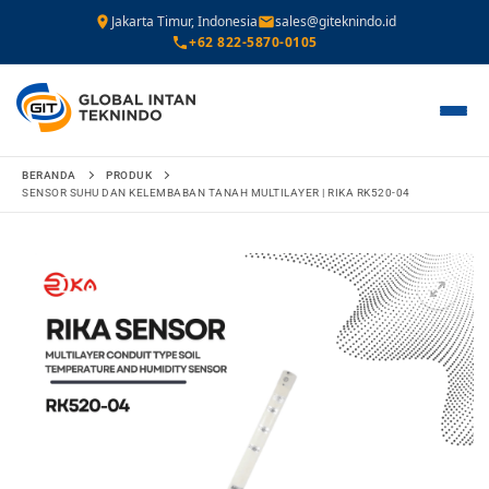
Jakarta Timur, Indonesia
sales@giteknindo.id
+62 822-5870-0105
Lompat
BERANDA
PRODUK
ke
SENSOR SUHU DAN KELEMBABAN TANAH MULTILAYER | RIKA RK520-04
konten
🔍