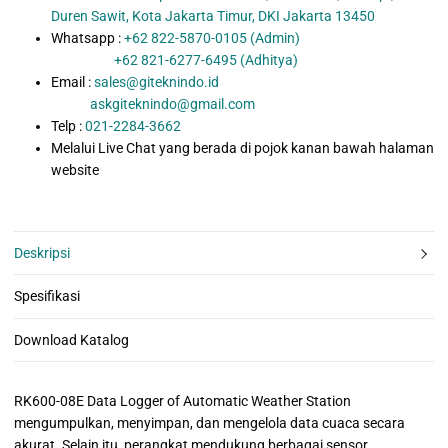
Duren Sawit, Kota Jakarta Timur, DKI Jakarta 13450
Whatsapp :
+62 822-5870-0105 (Admin)
+62 821-6277-6495 (Adhitya)
Email :
sales@giteknindo.id
askgiteknindo@gmail.com
Telp :
021-2284-3662
Melalui Live Chat yang berada di pojok kanan bawah halaman
website
Deskripsi
Spesifikasi
Download Katalog
RK600-08E Data Logger of Automatic Weather Station
mengumpulkan, menyimpan, dan mengelola data cuaca secara
akurat. Selain itu, perangkat mendukung berbagai sensor