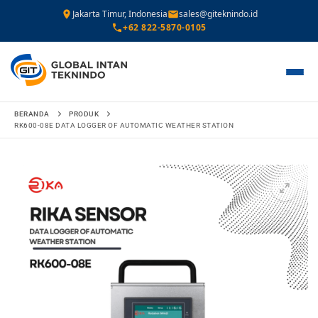
Jakarta Timur, Indonesia
sales@giteknindo.id
+62 822-5870-0105
Lompat
BERANDA
PRODUK
ke
RK600-08E DATA LOGGER OF AUTOMATIC WEATHER STATION
konten
🔍