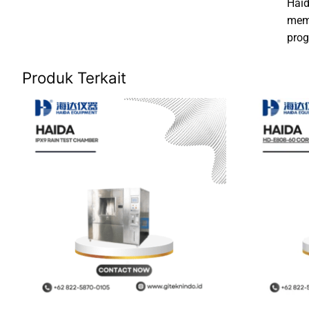
Haid
memb
prog
Produk Terkait