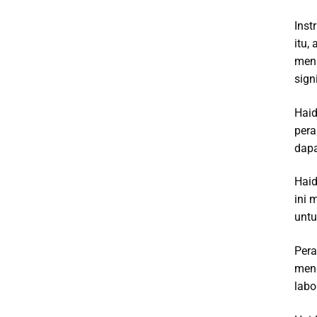
Inst
itu,
meni
sign
Haid
pera
dapa
Haid
ini 
untu
Pera
meng
labo