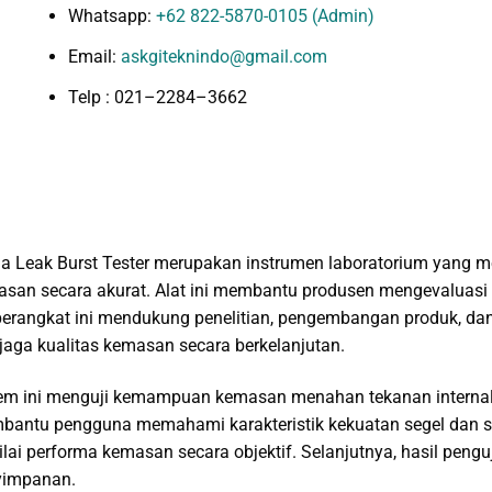
Whatsapp:
+62 822-5870-0105 (Admin)
Email:
askgiteknindo@gmail.com
Telp : 021–2284–3662
a Leak Burst Tester merupakan instrumen laboratorium yang 
san secara akurat. Alat ini membantu produsen mengevaluasi i
 perangkat ini mendukung penelitian, pengembangan produk, da
aga kualitas kemasan secara berkelanjutan.
em ini menguji kemampuan kemasan menahan tekanan internal h
antu pengguna memahami karakteristik kekuatan segel dan s
lai performa kemasan secara objektif. Selanjutnya, hasil p
yimpanan.