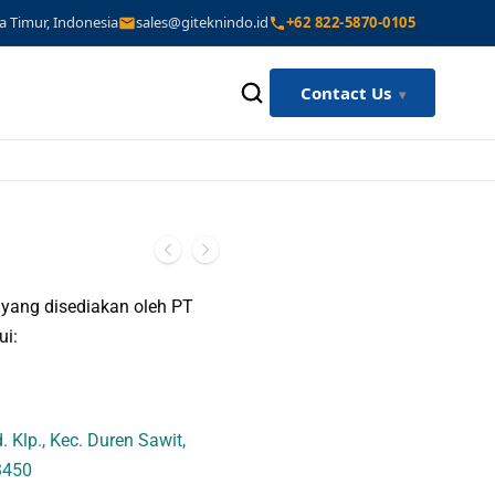
a Timur, Indonesia
sales@giteknindo.id
+62 822-5870-0105
Contact Us
yang disediakan oleh PT
ui:
 Klp., Kec. Duren Sawit,
3450