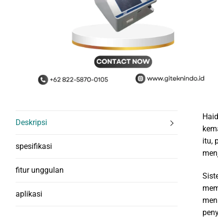
Haid
Deskripsi
kema
itu,
spesifikasi
menj
fitur unggulan
Sist
memb
aplikasi
meni
pen