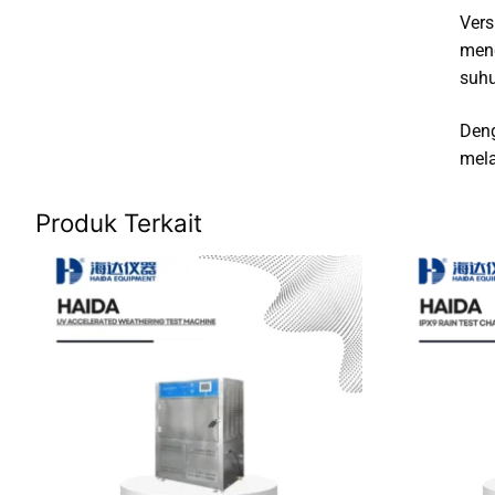
Vers
mend
suhu
Deng
mela
Produk Terkait