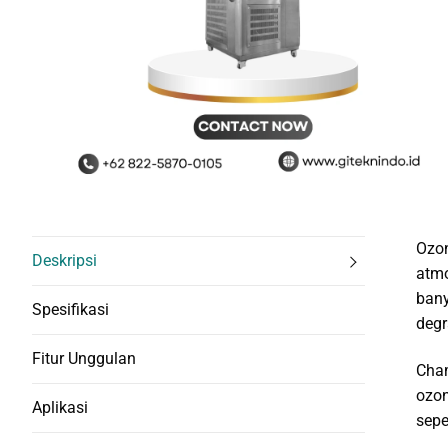
Ozon
Deskripsi
atmo
bany
Spesifikasi
degr
Fitur Unggulan
Cham
ozon
Aplikasi
sepe