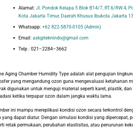
Alamat:
Jl. Pondok Kelapa 5 Blok B14/7, RT.6/RW.4, Pd.
Kota Jakarta Timur, Daerah Khusus Ibukota Jakarta 1
Whatsapp:
+62 822-5870-0105 (Admin)
Email:
askgiteknindo@gmail.com
Telp : 021–2284–3662
e Aging Chamber Humidity Type adalah alat pengujian lingku
sfer yang mengandung ozon guna mengevaluasi ketahanan mate
ak digunakan untuk menguji material seperti karet, plastik, da
adasi ketika terpapar ozon dalam jangka waktu lama.
ber ini mampu mereplikasi kondisi ozon secara terkontrol den
 yang dapat diatur. Dengan simulasi kondisi yang dipercepat, 
rti retak permukaan, perubahan elastisitas, atau penurunan ke