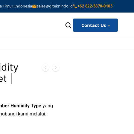
a Timur, Indonesia
sales@giteknindo.id
+62 822-5870-0105
Contact Us
dity
t |
mber Humidity Type
yang
 hubungi kami melalui: