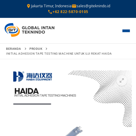
Jakarta Timur, Indonesia
sales@giteknindo.id
+62 822-5870-0105
Lompat
BERANDA
PRODUK
ke
INITIAL ADHESION TAPE TESTING MACHINE UNTUK UJI REKAT HAIDA
konten
🔍