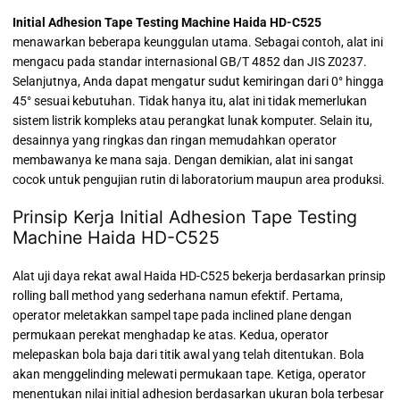
Initial Adhesion Tape Testing Machine Haida HD-C525
menawarkan beberapa keunggulan utama. Sebagai contoh, alat ini
mengacu pada standar internasional GB/T 4852 dan JIS Z0237.
Selanjutnya, Anda dapat mengatur sudut kemiringan dari 0° hingga
45° sesuai kebutuhan. Tidak hanya itu, alat ini tidak memerlukan
sistem listrik kompleks atau perangkat lunak komputer. Selain itu,
desainnya yang ringkas dan ringan memudahkan operator
membawanya ke mana saja. Dengan demikian, alat ini sangat
cocok untuk pengujian rutin di laboratorium maupun area produksi.
Prinsip Kerja Initial Adhesion Tape Testing
Machine Haida HD-C525
Alat uji daya rekat awal Haida HD-C525 bekerja berdasarkan prinsip
rolling ball method yang sederhana namun efektif. Pertama,
operator meletakkan sampel tape pada inclined plane dengan
permukaan perekat menghadap ke atas. Kedua, operator
melepaskan bola baja dari titik awal yang telah ditentukan. Bola
akan menggelinding melewati permukaan tape. Ketiga, operator
menentukan nilai initial adhesion berdasarkan ukuran bola terbesar