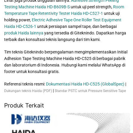
Lihat juga produk unggulan lainnya:
Adhesive Strength Peeling
Testing Machine Haida HD-B609B-S
untuk uji peel strength,
Room
Temperature Tape Retentivity Tester Haida HD-C527-1
untuk uji
holding power,
Electric Adhesive Tape One Roller Test Equipment
Haida HD-C526-1
untuk persiapan sampel tape, dan berbagai
produk Haida lainnya
yang tersedia di Giteknindo. Dapatkan harga
terbaik dan konsultasi teknis langsung dari tim kami.
Tim teknis Giteknindo berpengalaman mengimplementasikan Initial
Adhesion Tape Testing Machine Haida HD-C525 di berbagai pabrik
dan laboratorium di Indonesia. Hubungi kami melalui WhatsApp di
footer untuk konsultasi gratis.
Referensi teknis resmi:
Dokumentasi Haida HD-C525 (GlobalSpec)
|
|
Dukungan teknis Haida (PDF)
Standar PSTC untuk Pressure Sensitive Tape
Produk Terkait