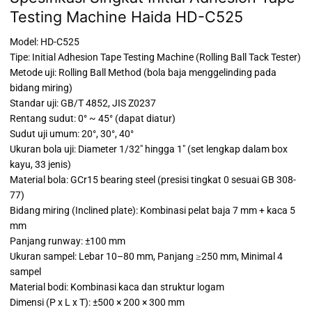
Testing Machine Haida HD-C525
Model: HD-C525
Tipe: Initial Adhesion Tape Testing Machine (Rolling Ball Tack Tester)
Metode uji: Rolling Ball Method (bola baja menggelinding pada
bidang miring)
Standar uji: GB/T 4852, JIS Z0237
Rentang sudut: 0° ~ 45° (dapat diatur)
Sudut uji umum: 20°, 30°, 40°
Ukuran bola uji: Diameter 1/32″ hingga 1″ (set lengkap dalam box
kayu, 33 jenis)
Material bola: GCr15 bearing steel (presisi tingkat 0 sesuai GB 308-
77)
Bidang miring (Inclined plate): Kombinasi pelat baja 7 mm + kaca 5
mm
Panjang runway: ±100 mm
Ukuran sampel: Lebar 10–80 mm, Panjang ≥250 mm, Minimal 4
sampel
Material bodi: Kombinasi kaca dan struktur logam
Dimensi (P x L x T): ±500 × 200 × 300 mm