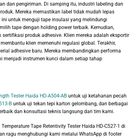
 dan pengiriman. Di samping itu, industri labeling dan
a produk. Mereka memastikan label tidak mudah lepas
t ini untuk menguji tape insulasi yang melindungi
milih tape dengan holding power terbaik. Kemudian,
sertifikasi produk adhesive. Klien mereka adalah eksportir
l membantu klien memenuhi regulasi global. Terakhir,
rial adhesive baru. Mereka membandingkan performa
ini menjadi instrumen kunci dalam setiap tahap
ength Tester Haida HD-A504-AB
untuk uji ketahanan pecah
A513-B
untuk uji tekan tepi karton gelombang, dan berbagai
erbaik dan konsultasi teknis langsung dari tim kami.
emperature Tape Retentivity Tester Haida HD-C527-1 di
angan ragu menghubungi kami melalui WhatsApp di footer