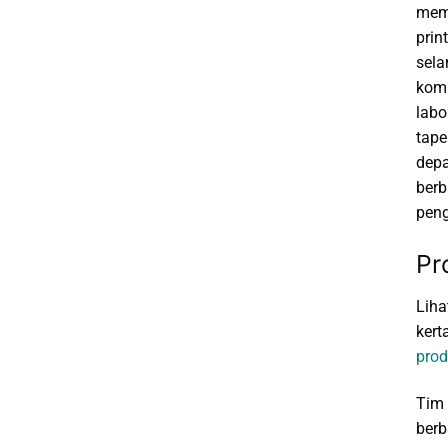
mema
prin
sela
komp
labo
tape
depa
berb
pen
Pr
Liha
kert
prod
Tim 
berb