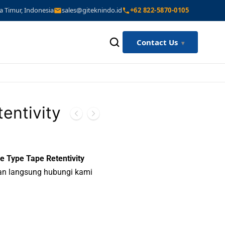
a Timur, Indonesia
sales@giteknindo.id
+62 822-5870-0105
Contact Us
entivity
 Type Tape Retentivity
kan langsung hubungi kami