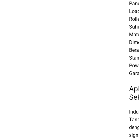
Pane
Load
Roll
Suhu
Mate
Dime
Bera
Stan
Powe
Gara
Ap
Se
Indu
Tang
deng
sign