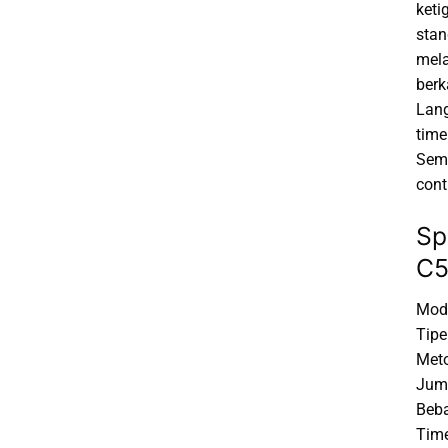
keti
stan
mela
berk
Lang
time
Sema
cont
Sp
C5
Mode
Tipe
Meto
Juml
Beba
Time