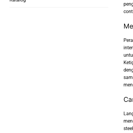
peng
cont
Me
Pera
inte
untu
Keti
deng
samp
mend
Ca
Lang
meng
stee