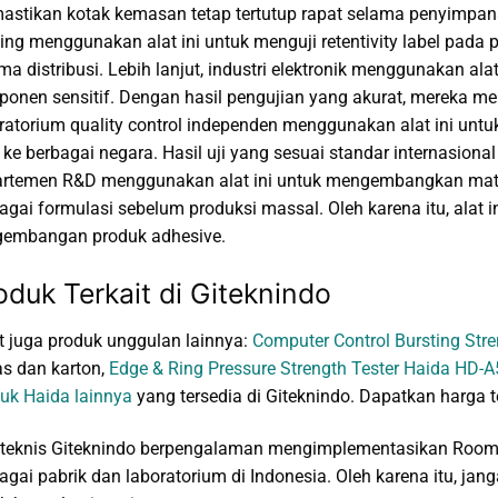
stikan kotak kemasan tetap tertutup rapat selama penyimpanan
ting menggunakan alat ini untuk menguji retentivity label pad
ma distribusi. Lebih lanjut, industri elektronik menggunakan ala
onen sensitif. Dengan hasil pengujian yang akurat, mereka me
ratorium quality control independen menggunakan alat ini untuk 
 ke berbagai negara. Hasil uji yang sesuai standar internasiona
rtemen R&D menggunakan alat ini untuk mengembangkan mate
agai formulasi sebelum produksi massal. Oleh karena itu, alat 
gembangan produk adhesive.
oduk Terkait di Giteknindo
t juga produk unggulan lainnya:
Computer Control Bursting Str
as dan karton,
Edge & Ring Pressure Strength Tester Haida HD-
uk Haida lainnya
yang tersedia di Giteknindo. Dapatkan harga t
teknis Giteknindo berpengalaman mengimplementasikan Room T
agai pabrik dan laboratorium di Indonesia. Oleh karena itu, j