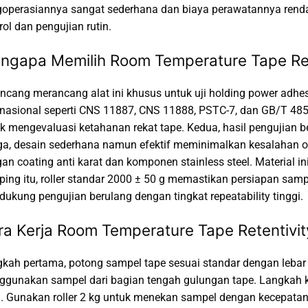
operasiannya sangat sederhana dan biaya perawatannya rendah. O
rol dan pengujian rutin.
ngapa Memilih Room Temperature Tape Ret
ncang merancang alat ini khusus untuk uji holding power adhe
rnasional seperti CNS 11887, CNS 11888, PSTC-7, dan GB/T 4851
k mengevaluasi ketahanan rekat tape. Kedua, hasil pengujian 
ga, desain sederhana namun efektif meminimalkan kesalahan oper
an coating anti karat dan komponen stainless steel. Material i
ing itu, roller standar 2000 ± 50 g memastikan persiapan sampe
ukung pengujian berulang dengan tingkat repeatability tinggi.
ra Kerja Room Temperature Tape Retentivi
kah pertama, potong sampel tape sesuai standar dengan leb
gunakan sampel dari bagian tengah gulungan tape. Langkah ke
l. Gunakan roller 2 kg untuk menekan sampel dengan kecepatan