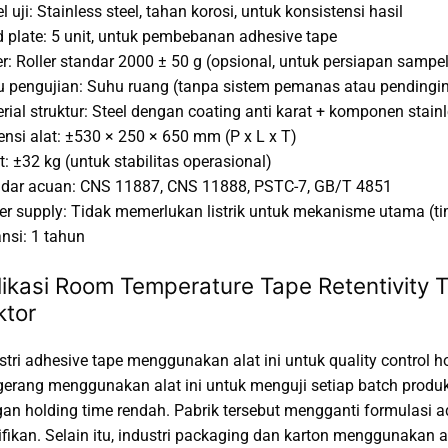
l uji: Stainless steel, tahan korosi, untuk konsistensi hasil
 plate: 5 unit, untuk pembebanan adhesive tape
er: Roller standar 2000 ± 50 g (opsional, untuk persiapan sampel
 pengujian: Suhu ruang (tanpa sistem pemanas atau pendingi
rial struktur: Steel dengan coating anti karat + komponen stainl
nsi alat: ±530 × 250 × 650 mm (P x L x T)
t: ±32 kg (untuk stabilitas operasional)
dar acuan: CNS 11887, CNS 11888, PSTC-7, GB/T 4851
r supply: Tidak memerlukan listrik untuk mekanisme utama (t
nsi: 1 tahun
likasi Room Temperature Tape Retentivity 
ktor
stri adhesive tape menggunakan alat ini untuk quality control h
erang menggunakan alat ini untuk menguji setiap batch produk
an holding time rendah. Pabrik tersebut mengganti formulasi 
ifikan. Selain itu, industri packaging dan karton menggunakan a