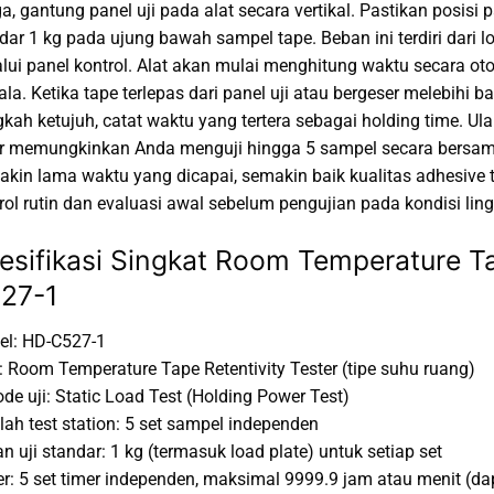
ga, gantung panel uji pada alat secara vertikal. Pastikan posi
dar 1 kg pada ujung bawah sampel tape. Beban ini terdiri dari l
lui panel kontrol. Alat akan mulai menghitung waktu secara o
ala. Ketika tape terlepas dari panel uji atau bergeser melebihi b
kah ketujuh, catat waktu yang tertera sebagai holding time. Ul
r memungkinkan Anda menguji hingga 5 sampel secara bersamaa
kin lama waktu yang dicapai, semakin baik kualitas adhesive ta
rol rutin dan evaluasi awal sebelum pengujian pada kondisi li
esifikasi Singkat Room Temperature Ta
27-1
l: HD-C527-1
: Room Temperature Tape Retentivity Tester (tipe suhu ruang)
de uji: Static Load Test (Holding Power Test)
ah test station: 5 set sampel independen
n uji standar: 1 kg (termasuk load plate) untuk setiap set
r: 5 set timer independen, maksimal 9999.9 jam atau menit (dap