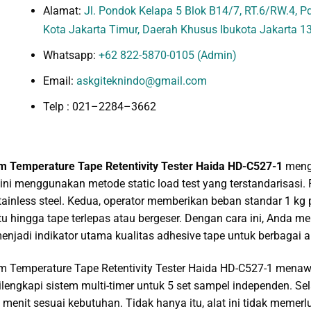
Alamat:
Jl. Pondok Kelapa 5 Blok B14/7, RT.6/RW.4, Pd.
Kota Jakarta Timur, Daerah Khusus Ibukota Jakarta 1
Whatsapp:
+62 822-5870-0105 (Admin)
Email:
askgiteknindo@gmail.com
Telp : 021–2284–3662
 Temperature Tape Retentivity Tester Haida HD-C527-1
mengu
 ini menggunakan metode static load test yang terstandarisas
stainless steel. Kedua, operator memberikan beban standar 1 kg
u hingga tape terlepas atau bergeser. Dengan cara ini, Anda m
menjadi indikator utama kualitas adhesive tape untuk berbagai ap
 Temperature Tape Retentivity Tester Haida HD-C527-1 menaw
dilengkapi sistem multi-timer untuk 5 set sampel independen. S
 menit sesuai kebutuhan. Tidak hanya itu, alat ini tidak meme