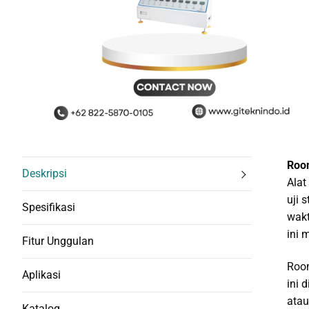
Room
Deskripsi
Alat
uji 
Spesifikasi
wakt
ini 
Fitur Unggulan
Room
Aplikasi
ini 
atau
Katalog