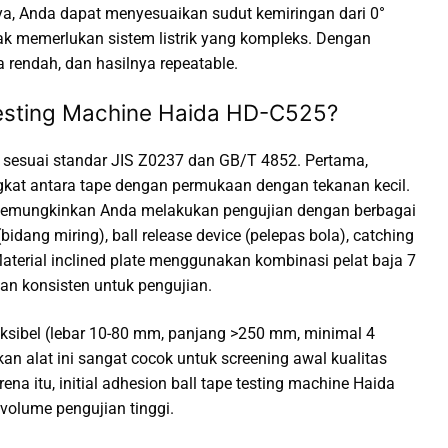
nya, Anda dapat menyesuaikan sudut kemiringan dari 0°
idak memerlukan sistem listrik yang kompleks. Dengan
rendah, dan hasilnya repeatable.
 Testing Machine Haida HD-C525?
pe sesuai standar JIS Z0237 dan GB/T 4852. Pertama,
ngkat antara tape dengan permukaan dengan tekanan kecil.
ci memungkinkan Anda melakukan pengujian dengan berbagai
te (bidang miring), ball release device (pelepas bola), catching
aterial inclined plate menggunakan kombinasi pelat baja 7
n konsisten untuk pengujian.
eksibel (lebar 10-80 mm, panjang >250 mm, minimal 4
an alat ini sangat cocok untuk screening awal kualitas
ena itu, initial adhesion ball tape testing machine Haida
volume pengujian tinggi.