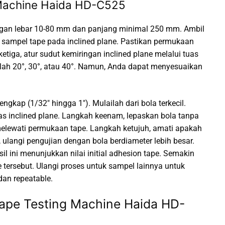
g Machine Haida HD-C525
ngan lebar 10-80 mm dan panjang minimal 250 mm. Ambil
 sampel tape pada inclined plane. Pastikan permukaan
tiga, atur sudut kemiringan inclined plane melalui tuas
ah 20°, 30°, atau 40°. Namun, Anda dapat menyesuaikan
engkap (1/32″ hingga 1″). Mulailah dari bola terkecil.
tas inclined plane. Langkah keenam, lepaskan bola tanpa
lewati permukaan tape. Langkah ketujuh, amati apakah
, ulangi pengujian dengan bola berdiameter lebih besar.
il ini menunjukkan nilai initial adhesion tape. Semakin
e tersebut. Ulangi proses untuk sampel lainnya untuk
dan repeatable.
l Tape Testing Machine Haida HD-