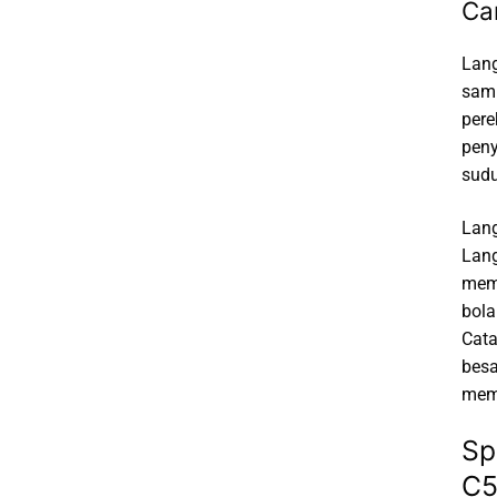
Ca
Lang
samp
pere
peny
sudu
Lang
Lang
memb
bola
Cata
besa
mema
Sp
C5