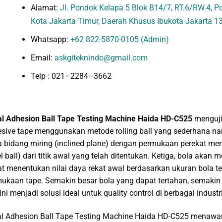
Alamat:
Jl. Pondok Kelapa 5 Blok B14/7, RT.6/RW.4, Pd.
Kota Jakarta Timur, Daerah Khusus Ibukota Jakarta 1
Whatsapp:
+62 822-5870-0105 (Admin)
Email:
askgiteknindo@gmail.com
Telp : 021–2284–3662
ial Adhesion Ball Tape Testing Machine Haida HD-C525
menguji 
sive tape menggunakan metode rolling ball yang sederhana na
 bidang miring (inclined plane) dengan permukaan perekat me
el ball) dari titik awal yang telah ditentukan. Ketiga, bola ak
t menentukan nilai daya rekat awal berdasarkan ukuran bola te
ukaan tape. Semakin besar bola yang dapat tertahan, semakin ti
 ini menjadi solusi ideal untuk quality control di berbagai indust
ial Adhesion Ball Tape Testing Machine Haida HD-C525 menawar