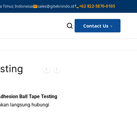
a Timur, Indonesia
sales@giteknindo.id
+62 822-5870-0105
Contact Us
esting
Adhesion Ball Tape Testing
lakan langsung hubungi