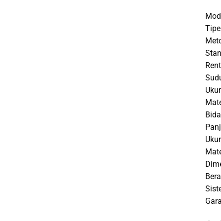
Mod
Tipe
Meto
Stan
Rent
Sudu
Ukur
Mate
Bida
Pan
Ukur
Mate
Dime
Bera
Sist
Gara