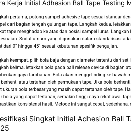
ra Kerja Initial Adhesion Ball Tape Testin
kah pertama, potong sampel adhesive tape sesuai standar de
el dari bagian tengah gulungan tape. Langkah kedua, letakkan
kat tape menghadap ke atas dan posisi sampel lurus. Langkah ke
esuaian. Sudut umum yang digunakan dalam standarisasi adal
t dari 0° hingga 45° sesuai kebutuhan spesifik pengujian.
kah keempat, pilih bola baja dengan diameter tertentu dari set l
kah kelima, letakkan bola pada ball release device di bagian a
erikan gaya tambahan. Bola akan menggelinding ke bawah me
 berhenti atau tertahan oleh permukaan tape. Jika bola berhenti
t ukuran bola terbesar yang masih dapat tertahan oleh tape. Has
r bola yang dapat tertahan, semakin tinggi daya rekat awal tap
stikan konsistensi hasil. Metode ini sangat cepat, sederhana, 
esifikasi Singkat Initial Adhesion Bal
25