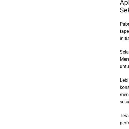
Ap
Se
Pabr
tape
init
Sela
Mere
untu
Lebi
kons
meng
sesu
Tera
perf