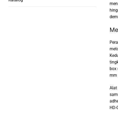
meng
hing
demi
Me
Pera
meto
Kedu
ting
box 
mm d
Alat
samp
adhe
HD-C