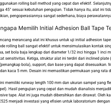
gunakan rolling ball method yang cepat dan efektif. Selanjut
ga 45° sesuai kebutuhan pengujian. Tidak hanya itu, alat ini t
kian, pengoperasiannya sangat sederhana, biaya perawatannya 
ngapa Memilih Initial Adhesion Ball Tape
ncang merancang alat ini khusus untuk uji initial adhesion ta
de rolling ball sangat efektif untuk mensimulasikan kontak si
a, set bola baja lengkap dari diameter 1/32 inci hingga 1 in
kat sensitivitas. Ketiga, struktur alat ini terdiri dari inclined pla
(penangkap bola), support, dan base yang dapat disesuaikan. M
an kaca 5 mm. Desain ini memastikan permukaan yang rata da
 ini memiliki runway length 100 mm dan ukuran sampel yang fl
el). Hasil pengujian yang cepat dan mudah dianalisis menjadik
sive tape. Alat ini juga mudah dibersihkan dan dirawat. Oleh kar
525 menjadi investasi yang efisien untuk laboratorium dengan 