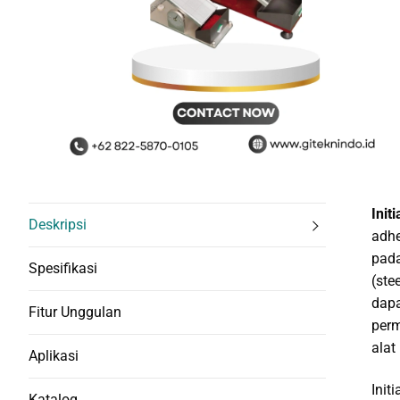
Init
Deskripsi
adhe
pada
Spesifikasi
(ste
dapa
Fitur Unggulan
perm
alat
Aplikasi
Init
Katalog