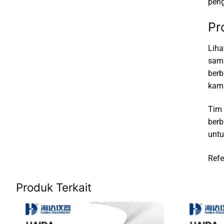
pen
Pr
Liha
samp
ber
kami
Tim 
berb
untu
Refe
Produk Terkait