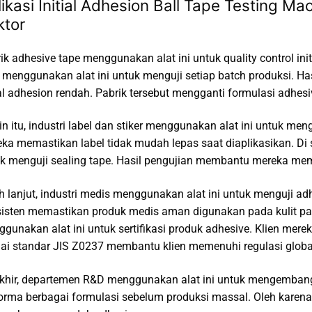
likasi Initial Adhesion Ball Tape Testing 
ktor
ik adhesive tape menggunakan alat ini untuk quality control ini
 menggunakan alat ini untuk menguji setiap batch produksi. H
ial adhesion rendah. Pabrik tersebut mengganti formulasi adhesi
in itu, industri label dan stiker menggunakan alat ini untuk m
ka memastikan label tidak mudah lepas saat diaplikasikan. Di 
k menguji sealing tape. Hasil pengujian membantu mereka memi
h lanjut, industri medis menggunakan alat ini untuk menguji adh
isten memastikan produk medis aman digunakan pada kulit pas
gunakan alat ini untuk sertifikasi produk adhesive. Klien merek
ai standar JIS Z0237 membantu klien memenuhi regulasi globa
khir, departemen R&D menggunakan alat ini untuk mengemban
orma berbagai formulasi sebelum produksi massal. Oleh karena i