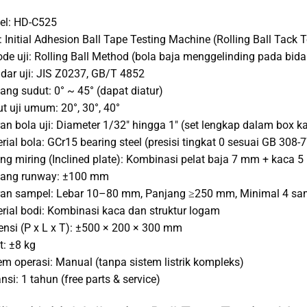
el: HD-C525
: Initial Adhesion Ball Tape Testing Machine (Rolling Ball Tack T
de uji: Rolling Ball Method (bola baja menggelinding pada bida
dar uji: JIS Z0237, GB/T 4852
ang sudut: 0° ~ 45° (dapat diatur)
t uji umum: 20°, 30°, 40°
an bola uji: Diameter 1/32″ hingga 1″ (set lengkap dalam box k
rial bola: GCr15 bearing steel (presisi tingkat 0 sesuai GB 308-
ng miring (Inclined plate): Kombinasi pelat baja 7 mm + kaca 
jang runway: ±100 mm
an sampel: Lebar 10–80 mm, Panjang ≥250 mm, Minimal 4 sa
rial bodi: Kombinasi kaca dan struktur logam
nsi (P x L x T): ±500 × 200 × 300 mm
t: ±8 kg
em operasi: Manual (tanpa sistem listrik kompleks)
nsi: 1 tahun (free parts & service)