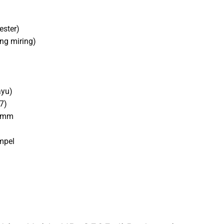
ester)
ng miring)
ayu)
77)
5 mm
mpel