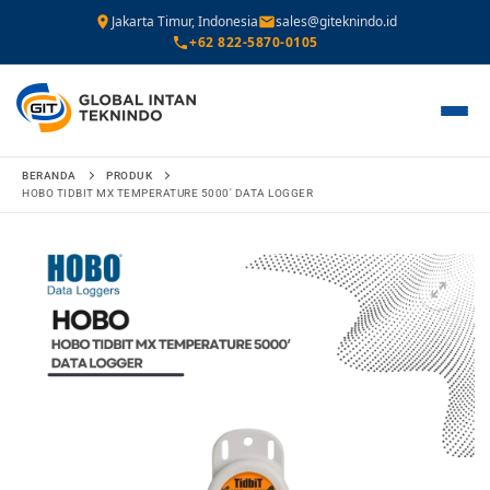
Jakarta Timur, Indonesia
sales@giteknindo.id
+62 822-5870-0105
Lompat
BERANDA
PRODUK
ke
HOBO TIDBIT MX TEMPERATURE 5000′ DATA LOGGER
konten
🔍