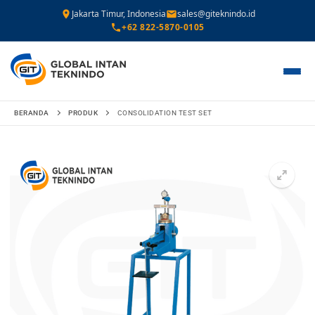
Jakarta Timur, Indonesia
sales@giteknindo.id
+62 822-5870-0105
Lompat
BERANDA
PRODUK
CONSOLIDATION TEST SET
ke
konten
🔍