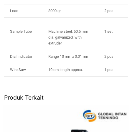
Load
8000 gr
2 pcs
Sample Tube
Machine steel, 50.5 mm
1 set
dia. galvanized, with
extruder
Dial Indicator
Range 10 mm x 0.01 mm
2 pcs
Wire Saw
10 cm length approx.
1 pcs
Produk Terkait