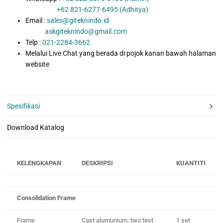
+62 821-6277-6495 (Adhitya)
Email :
sales@giteknindo.id
askgiteknindo@gmail.com
Telp :
021-2284-3662
Melalui Live Chat yang berada di pojok kanan bawah halaman
website
Spesifikasi
Download Katalog
KELENGKAPAN
DESKRIPSI
KUANTITI
Consolidation Frame
Frame
Cast alumunium, two test
1 set