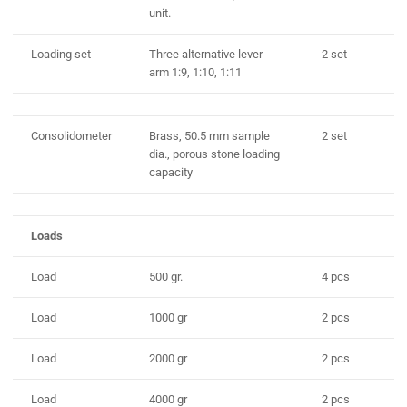
unit.
Loading set
Three alternative lever
2 set
arm 1:9, 1:10, 1:11
Consolidometer
Brass, 50.5 mm sample
2 set
dia., porous stone loading
capacity
Loads
Load
500 gr.
4 pcs
Load
1000 gr
2 pcs
Load
2000 gr
2 pcs
Load
4000 gr
2 pcs