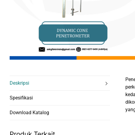
Pene
Deskripsi
perk
keda
Spesifikasi
diko
yang
Download Katalog
Produk Terkait