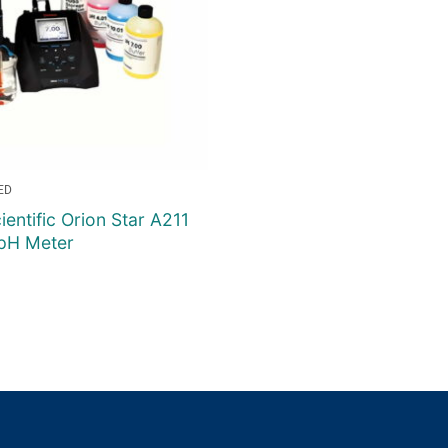
ED
entific Orion Star A211
pH Meter