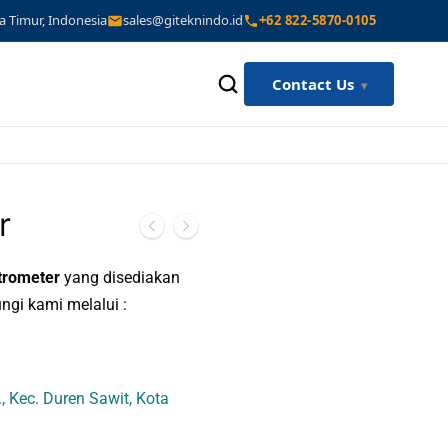
a Timur, Indonesia
sales@giteknindo.id
+62 822-5870-0105
Contact Us
r
trometer
yang disediakan
ngi kami melalui :
., Kec. Duren Sawit, Kota