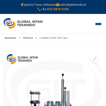
Jakarta Timur, Indonesia
sales@giteknindo.id
+62 822-5870-0105
Lompat
BERANDA
PRODUK
COMPACTION TEST SET
ke
konten
🔍