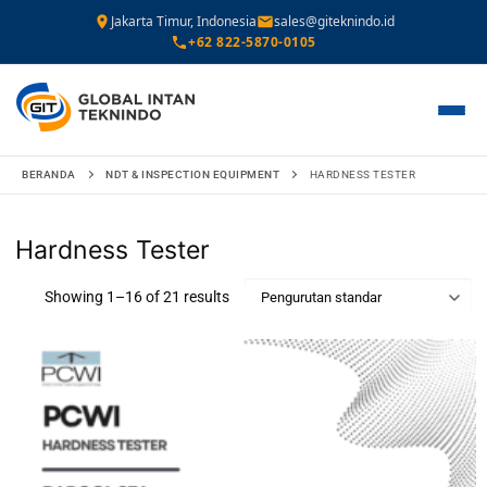
Jakarta Timur, Indonesia
sales@giteknindo.id
+62 822-5870-0105
Lompat
BERANDA
NDT & INSPECTION EQUIPMENT
HARDNESS TESTER
ke
konten
Hardness Tester
Showing 1–16 of 21 results