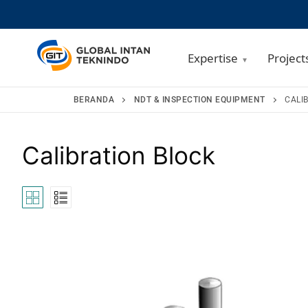
Expertise
Project
Lompat
BERANDA
NDT & INSPECTION EQUIPMENT
CALI
ke
konten
Calibration Block