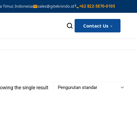
a Timur, Indonesia
sales@giteknindo.id
+62 822-5870-0105
Contact Us
owing the single result