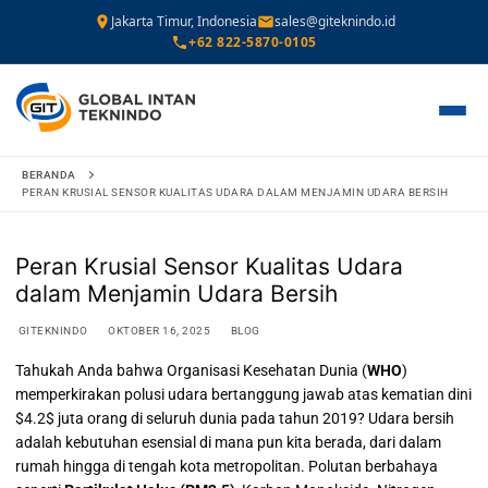
Jakarta Timur, Indonesia
sales@giteknindo.id
+62 822-5870-0105
Lompat
BERANDA
ke
PERAN KRUSIAL SENSOR KUALITAS UDARA DALAM MENJAMIN UDARA BERSIH
konten
Peran Krusial Sensor Kualitas Udara
dalam Menjamin Udara Bersih
GITEKNINDO
OKTOBER 16, 2025
BLOG
Tahukah Anda bahwa Organisasi Kesehatan Dunia (
WHO
)
memperkirakan polusi udara bertanggung jawab atas kematian dini
$4.2$
juta orang di seluruh dunia pada tahun 2019? Udara bersih
adalah kebutuhan esensial di mana pun kita berada, dari dalam
rumah hingga di tengah kota metropolitan.
Polutan berbahaya