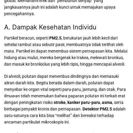
global.
Memahami efek dari “pembunuh senyap” yang
jangkauannya jauh ini adalah kunci untuk memajukan upaya
pencegahannya.
A. Dampak Kesehatan Individu
Partikel beracun, seperti
PM2.5
, berukuran jauh lebih kecil dari
sehelai rambut atau sebutir pasir, membuatnya tidak terlihat oleh
mata.
Partikel ini dapat menembus sistem pernapasan kita. Melalui
hidung atau mulut, mereka bergerak ke trakea, melewati bronkus,
dan masuk ke bronkiolus yang lebih tipis, hingga mencapai alveoli.
Di alveoli, polutan dapat menembus dindingnya dan memasuki
aliran darah kita. Begitu berada dalam darah, polutan dapat
menyebar ke organ vital seperti paru-paru, jantung, dan otak. Para
ilmuwan telah menemukan bahwa paparan polutan ini terkait erat
dengan peningkatan risiko
stroke
,
kanker paru-paru
,
asma
, serta
berbagai penyakit kronis dan pernapasan.
Detektor PM2.5
adalah
satu-satunya cara kita bisa “melihat” dan bereaksi terhadap
ancaman partikulat mikroskopis ini.