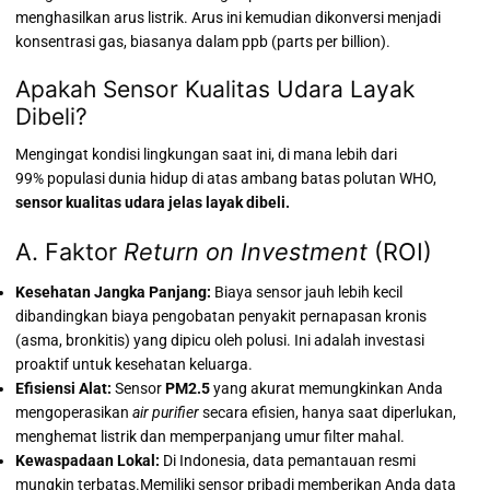
menghasilkan arus listrik.
Arus ini kemudian dikonversi menjadi
konsentrasi gas, biasanya dalam ppb (parts per billion).
Apakah Sensor Kualitas Udara Layak
Dibeli?
Mengingat kondisi lingkungan saat ini, di mana lebih dari
99% populasi dunia hidup di atas ambang batas polutan WHO,
sensor kualitas udara jelas layak dibeli.
A. Faktor
Return on Investment
(ROI)
Kesehatan Jangka Panjang:
Biaya sensor jauh lebih kecil
dibandingkan biaya pengobatan penyakit pernapasan kronis
(asma, bronkitis) yang dipicu oleh polusi. Ini adalah investasi
proaktif untuk kesehatan keluarga.
Efisiensi Alat:
Sensor
PM2.5
yang akurat memungkinkan Anda
mengoperasikan
air purifier
secara efisien, hanya saat diperlukan,
menghemat listrik dan memperpanjang umur filter mahal.
Kewaspadaan Lokal:
Di Indonesia, data pemantauan resmi
mungkin terbatas.
Memiliki sensor pribadi memberikan Anda data