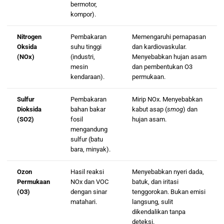
bermotor,
kompor).
Nitrogen
Pembakaran
Memengaruhi pernapasan
Oksida
suhu tinggi
dan kardiovaskular.
(NOx)
(industri,
Menyebabkan hujan asam
mesin
dan pembentukan O3
kendaraan).
permukaan.
Sulfur
Pembakaran
Mirip
NOx
. Menyebabkan
Dioksida
bahan bakar
kabut asap (
smog
) dan
(SO2)
fosil
hujan asam.
mengandung
sulfur (batu
bara, minyak).
Ozon
Hasil reaksi
Menyebabkan nyeri dada,
Permukaan
NOx
dan VOC
batuk, dan iritasi
(O3)
dengan sinar
tenggorokan. Bukan emisi
matahari.
langsung, sulit
dikendalikan tanpa
deteksi.