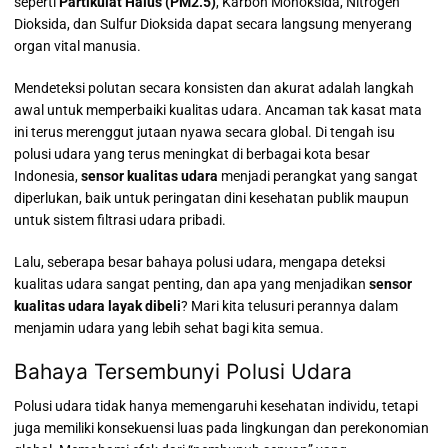
seperti
Partikulat Halus (PM2.5)
, Karbon Monoksida
, Nitrogen
Dioksida
, dan Sulfur Dioksida
dapat secara langsung menyerang
organ vital manusia.
Mendeteksi polutan secara konsisten dan akurat adalah langkah
awal untuk memperbaiki kualitas udara.
Ancaman tak kasat mata
ini terus merenggut jutaan nyawa secara global. Di tengah isu
polusi udara yang terus meningkat di berbagai kota besar
Indonesia,
sensor kualitas udara
menjadi perangkat yang sangat
diperlukan, baik untuk peringatan dini kesehatan publik maupun
untuk sistem filtrasi udara pribadi.
Lalu, seberapa besar bahaya polusi udara, mengapa deteksi
kualitas udara sangat penting, dan apa yang menjadikan
sensor
kualitas udara layak dibeli
? Mari kita telusuri perannya dalam
menjamin udara yang lebih sehat bagi kita semua.
Bahaya Tersembunyi Polusi Udara
Polusi udara tidak hanya memengaruhi kesehatan individu, tetapi
juga memiliki konsekuensi luas pada lingkungan dan perekonomian