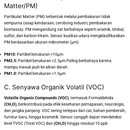
Matter/PM)
Partikulat Matter (PM) terbentuk melalui pembakaran tidak
sempurna (asap kendaraan, cerobong industri, pembakaran
biomassa). PM mengandung zat berbahaya seperti arsenik, timbal,
sulfat, dan karbon hitam.
Sensor kualitas udara mengklasifikasikan
PM berdasarkan ukuran mikrometer (µm)
PM10:
Partikel berukuran
<10µm
PM2.5:
Partikel berukuran
<2.5µm
Paling berbahaya karena
mampu masuk jauh ke aliran darah.
PM1.0:
Partikel berukuran
<1.0µm
C. Senyawa Organik Volatil (VOC)
Volatile Organic Compounds (VOC)
, termasuk Formaldehida
(CH₂O),
b
erkontribusi pada efek kesehatan pernapasan, neurologis,
dan jangka panjang. VOC sering terlepas dari cat, bahan pembersih,
furnitur baru, hingga kosmetik. Sensor canggih dapat mendeteksi
level TVOC (Total VOC) dan
(CH₂O)
hingga resolusi 10 ppb