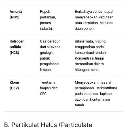
Amonia
Pupuk
Berbahaya serius, dapat
(NH3)
pertanian,
menyebabkan kebutaan
proses
atau kematian. Merusak
industri.
daun pohon.
Hidrogen
Gas beracun
Iritasi mata, hidung,
Sulfida
dari aktivitas
tenggorokan pada
(H2S)
geologis,
konsentrasi rendah.
pabrik
Konsentrasi tinggi
pengolahan
mematikan dalam
limbah.
hitungan menit.
Klorin
Terutama
Menyebabkan masalah
(CL2)
bagian dari
pernapasan. Berkontribusi
CFC.
pada penipisan lapisan
ozon dan kontaminasi
tanah.
B. Partikulat Halus (Particulate