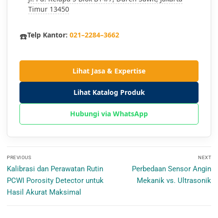
Timur 13450
☎️
Telp Kantor:
021–2284–3662
Lihat Jasa & Expertise
Lihat Katalog Produk
Hubungi via WhatsApp
Navigasi
PREVIOUS
NEXT
pos
Previous
Next
Kalibrasi dan Perawatan Rutin
Perbedaan Sensor Angin
post:
post:
PCWI Porosity Detector untuk
Mekanik vs. Ultrasonik
Hasil Akurat Maksimal