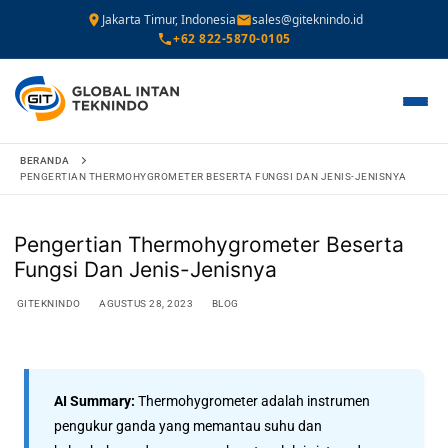
Jakarta Timur, Indonesia
sales@giteknindo.id
+62 822-5870-0105
BERANDA
PENGERTIAN THERMOHYGROMETER BESERTA FUNGSI DAN JENIS-JENISNYA
Pengertian Thermohygrometer Beserta
Fungsi Dan Jenis-Jenisnya
GITEKNINDO
AGUSTUS 28, 2023
BLOG
AI Summary:
Thermohygrometer adalah instrumen
pengukur ganda yang memantau suhu dan