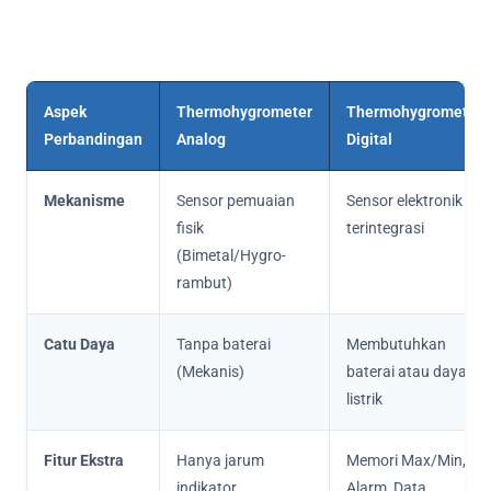
Aspek
Thermohygrometer
Thermohygrometer
Perbandingan
Analog
Digital
Mekanisme
Sensor pemuaian
Sensor elektronik
fisik
terintegrasi
(Bimetal/Hygro-
rambut)
Catu Daya
Tanpa baterai
Membutuhkan
(Mekanis)
baterai atau daya
listrik
Fitur Ekstra
Hanya jarum
Memori Max/Min,
indikator
Alarm, Data