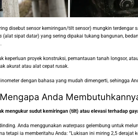
ering disebut sensor kemiringan/tilt sensor) mungkin terdenga
s
(alat sipat datar) yang sering dipakai tukang bangunan, bed
.
k keperluan proyek konstruksi, pemantauan tanah longsor, atau
k akurat atau alat cepat rusak.
nclinometer dengan bahasa yang mudah dimengerti, sehingga An
an Mengapa Anda Membutuhkanny
uk mengukur sudut kemiringan (tilt) atau elevasi terhadap gay
 dinding. Anda menggunakan
waterpass
gelembung untuk meluru
 tetapi ia memberitahu Anda: “Lukisan ini miring 2,5 derajat ke 