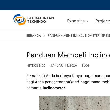
Expertise
Project
Lompat
BERANDA
PANDUAN MEMBELI INCLINOMETER: SPESI
ke
konten
Panduan Membeli Inclino
GITEKNINDO
JANUARI 14, 2026
BLOG
Pernahkah Anda bertanya-tanya, bagaimana par
bagi Anda penggemar
off-road
, bagaimana mobi
bernama
Inclinometer
.