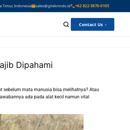
a Timur, Indonesia
sales@giteknindo.id
+62 822-5870-0105
Contact Us
ajib Dipahami
at sebelum mata manusia bisa melihatnya? Atau
awabannya ada pada alat kecil namun vital