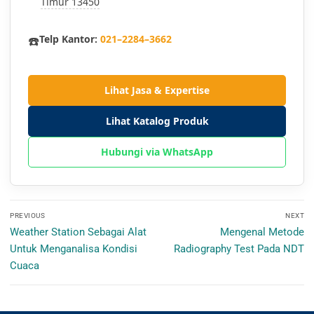
Timur 13450
☎️
Telp Kantor:
021–2284–3662
Lihat Jasa & Expertise
Lihat Katalog Produk
Hubungi via WhatsApp
Navigasi
PREVIOUS
NEXT
pos
Previous
Next
Weather Station Sebagai Alat
Mengenal Metode
post:
post:
Untuk Menganalisa Kondisi
Radiography Test Pada NDT
Cuaca