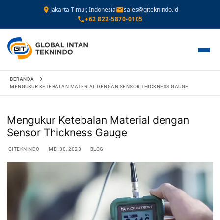
Jakarta Timur, Indonesia
sales@giteknindo.id
+62 822-5870-0105
Lompat
BERANDA
ke
MENGUKUR KETEBALAN MATERIAL DENGAN SENSOR THICKNESS GAUGE
konten
Mengukur Ketebalan Material dengan
Sensor Thickness Gauge
GITEKNINDO
MEI 30, 2023
BLOG