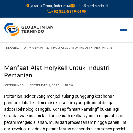
Jakarta Timur, Indonesia
sales@giteknindo.id
+62 822-5870-0105
Lompat
BERANDA
MANFAAT ALAT HOLYKELL UNTUK INDUSTRI PERTANIAN
ke
konten
Manfaat Alat Holykell untuk Industri
Pertanian
GITEKNINDO
SEPTEMBER 1, 2025
BLOG
Pertanian, sektor yang menjadi tulang punggung ketahanan
pangan global, kini memasuki era baru yang ditandai dengan
adopsi teknologi canggih. Konsep
“Smart Farming”
bukan lagi
sekadar wacana, melainkan sebuah realitas yang mengubah cara
petani mengelola lahan, mulai dari proses tanam hingga panen. Inti
dari revolusi ini adalah pemanfaatan sensor dan instrumen presisi