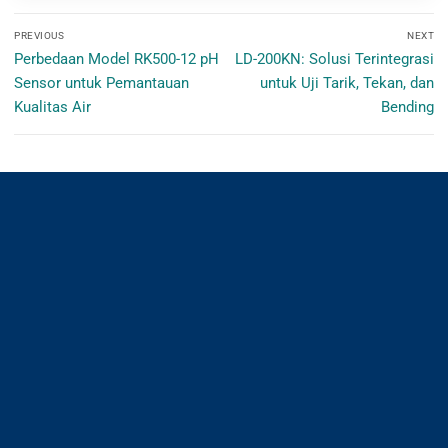
Navigasi
PREVIOUS
NEXT
pos
Previous
Next
Perbedaan Model RK500-12 pH
LD-200KN: Solusi Terintegrasi
post:
post:
Sensor untuk Pemantauan
untuk Uji Tarik, Tekan, dan
Kualitas Air
Bending