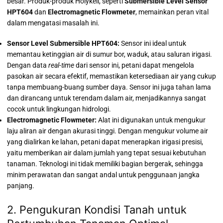
besar. Produk-produk Holykell, seperti
Submersible Level Sensor
HPT604
dan
Electromagnetic Flowmeter
, memainkan peran vital
dalam mengatasi masalah ini.
Sensor Level Submersible HPT604:
Sensor ini ideal untuk
memantau ketinggian air di sumur bor, waduk, atau saluran irigasi.
Dengan data
real-time
dari sensor ini, petani dapat mengelola
pasokan air secara efektif, memastikan ketersediaan air yang cukup
tanpa membuang-buang sumber daya. Sensor ini juga tahan lama
dan dirancang untuk terendam dalam air, menjadikannya sangat
cocok untuk lingkungan hidrologi.
Electromagnetic Flowmeter:
Alat ini digunakan untuk mengukur
laju aliran air dengan akurasi tinggi. Dengan mengukur volume air
yang dialirkan ke lahan, petani dapat menerapkan irigasi presisi,
yaitu memberikan air dalam jumlah yang tepat sesuai kebutuhan
tanaman. Teknologi ini tidak memiliki bagian bergerak, sehingga
minim perawatan dan sangat andal untuk penggunaan jangka
panjang.
2. Pengukuran Kondisi Tanah untuk