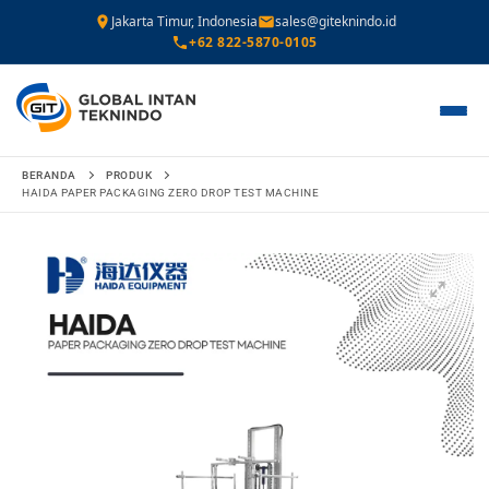
Jakarta Timur, Indonesia
sales@giteknindo.id
+62 822-5870-0105
Lompat
BERANDA
PRODUK
ke
HAIDA PAPER PACKAGING ZERO DROP TEST MACHINE
konten
🔍