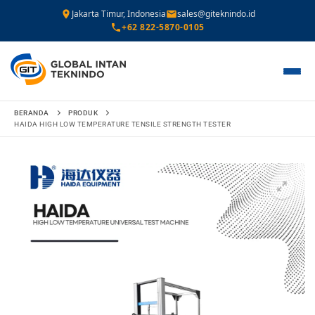
Jakarta Timur, Indonesia
sales@giteknindo.id
+62 822-5870-0105
Lompat
BERANDA
PRODUK
ke
HAIDA HIGH LOW TEMPERATURE TENSILE STRENGTH TESTER
konten
🔍