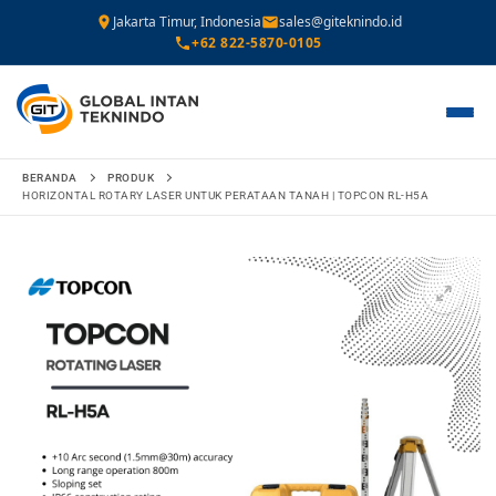
Jakarta Timur, Indonesia
sales@giteknindo.id
+62 822-5870-0105
Lompat
BERANDA
PRODUK
ke
HORIZONTAL ROTARY LASER UNTUK PERATAAN TANAH | TOPCON RL-H5A
konten
🔍