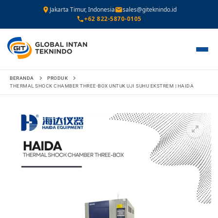
Jakarta Timur, Indonesia
sales@giteknindo.id
+62 822-5870-0105
Lompat
BERANDA
PRODUK
ke
THERMAL SHOCK CHAMBER THREE-BOX UNTUK UJI SUHU EKSTREM | HAIDA
konten
🔍