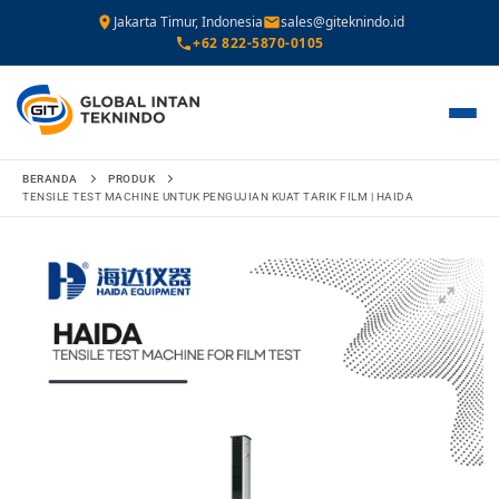
Jakarta Timur, Indonesia
sales@giteknindo.id
+62 822-5870-0105
Lompat
BERANDA
PRODUK
ke
TENSILE TEST MACHINE UNTUK PENGUJIAN KUAT TARIK FILM | HAIDA
konten
🔍