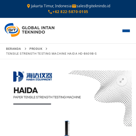
Jakarta Timur, Indonesia
sales@giteknindo.id
+62 822-5870-0105
Lompat
BERANDA
PRODUK
ke
TENSILE STRENGTH TESTING MACHINE HAIDA HD-B609B-S
konten
🔍