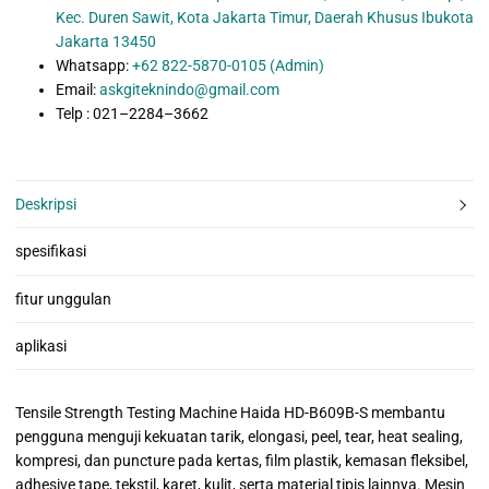
Kec. Duren Sawit, Kota Jakarta Timur, Daerah Khusus Ibukota
Jakarta 13450
Whatsapp:
+62 822-5870-0105 (Admin)
Email:
askgiteknindo@gmail.com
Telp : 021–2284–3662
Deskripsi
spesifikasi
fitur unggulan
aplikasi
Tensile Strength Testing Machine Haida HD-B609B-S membantu
pengguna menguji kekuatan tarik, elongasi, peel, tear, heat sealing,
kompresi, dan puncture pada kertas, film plastik, kemasan fleksibel,
adhesive tape, tekstil, karet, kulit, serta material tipis lainnya. Mesin