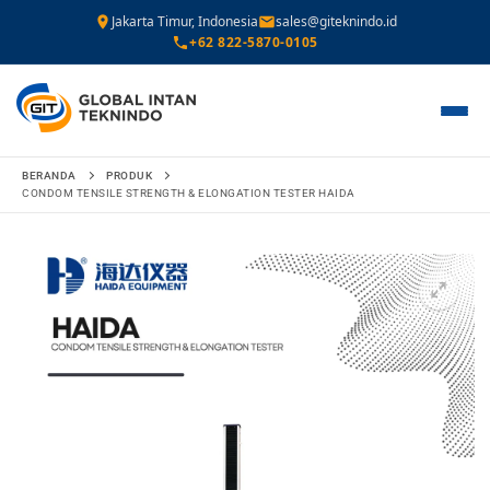
Jakarta Timur, Indonesia
sales@giteknindo.id
+62 822-5870-0105
Lompat
BERANDA
PRODUK
ke
CONDOM TENSILE STRENGTH & ELONGATION TESTER HAIDA
konten
🔍