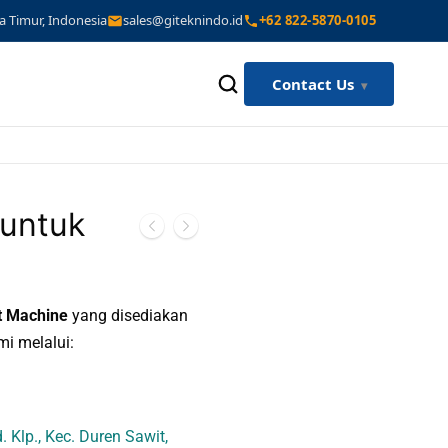
a Timur, Indonesia
sales@giteknindo.id
+62 822-5870-0105
Contact Us
 untuk
st Machine
yang disediakan
mi melalui:
 Klp., Kec. Duren Sawit,