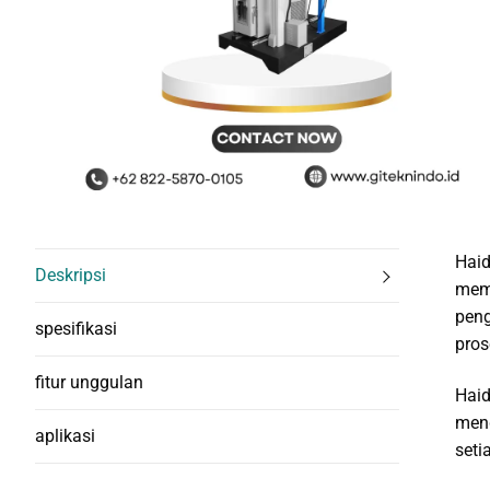
Haid
Deskripsi
mema
peng
spesifikasi
pros
fitur unggulan
Haid
meng
aplikasi
seti