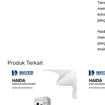
Tens
mema
kons
peng
Haid
mend
peng
eval
Produk Terkait