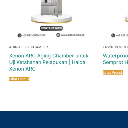
AGING TEST CHAMBER
ENVIRONMENT
Xenon ARC Aging Chamber untuk
Waterproo
Uji Ketahanan Pelapukan | Haida
Semprot H
Xenon ARC
Lihat Produk
Lihat Produk