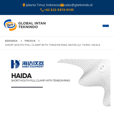
Jakarta Timur, Indonesia
sales@giteknindo.id
+62 822-5870-0105
Lompat
BERANDA
PRODUK
ke
SHORT MOUTH PULL CLAMP WITH TENSION RING UNTUK UJI TARIK | HAIDA
konten
🔍