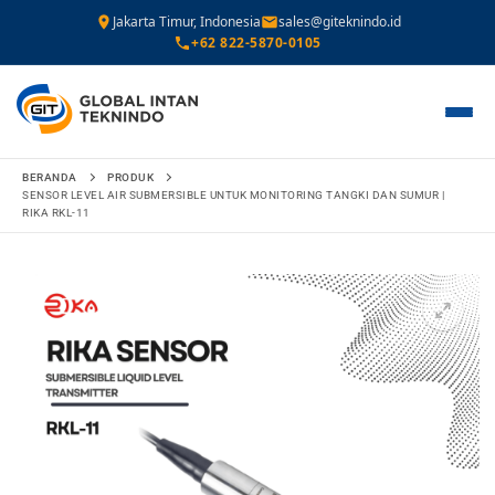
Jakarta Timur, Indonesia
sales@giteknindo.id
+62 822-5870-0105
Lompat
BERANDA
PRODUK
ke
SENSOR LEVEL AIR SUBMERSIBLE UNTUK MONITORING TANGKI DAN SUMUR |
RIKA RKL-11
konten
🔍