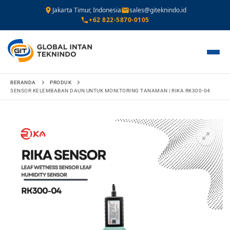
Jakarta Timur, Indonesia
sales@giteknindo.id
+62 822-5870-0105
Lompat
BERANDA
PRODUK
ke
SENSOR KELEMBABAN DAUN UNTUK MONITORING TANAMAN | RIKA RK300-04
konten
🔍