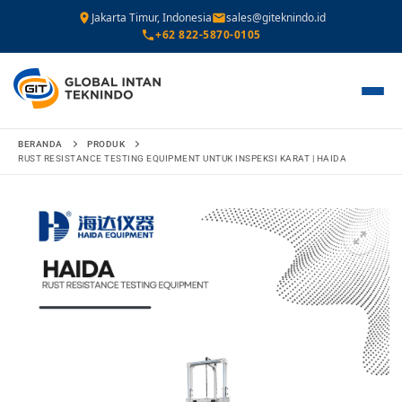
Jakarta Timur, Indonesia
sales@giteknindo.id
+62 822-5870-0105
Lompat
BERANDA
PRODUK
ke
RUST RESISTANCE TESTING EQUIPMENT UNTUK INSPEKSI KARAT | HAIDA
konten
🔍