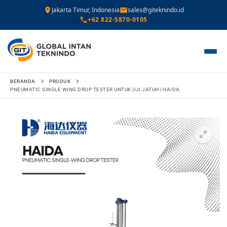
Jakarta Timur, Indonesia
sales@giteknindo.id
+62 822-5870-0105
Lompat
BERANDA
PRODUK
ke
PNEUMATIC SINGLE WING DROP TESTER UNTUK UJI JATUH | HAIDA
konten
🔍