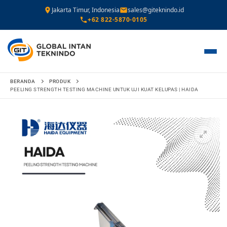
Jakarta Timur, Indonesia
sales@giteknindo.id
+62 822-5870-0105
Lompat
BERANDA
PRODUK
ke
PEELING STRENGTH TESTING MACHINE UNTUK UJI KUAT KELUPAS | HAIDA
konten
🔍