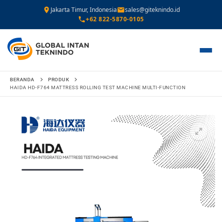
Jakarta Timur, Indonesia
sales@giteknindo.id
+62 822-5870-0105
Lompat
BERANDA
PRODUK
ke
HAIDA HD-F764 MATTRESS ROLLING TEST MACHINE MULTI-FUNCTION
konten
🔍