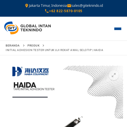
Jakarta Timur, Indonesia
sales@giteknindo.id
+62 822-5870-0105
Lompat
BERANDA
PRODUK
ke
INITIAL ADHESION TESTER UNTUK UJI REKAT AWAL SELOTIP | HAIDA
konten
🔍