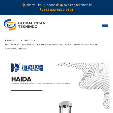
Jakarta Timur, Indonesia
sales@giteknindo.id
+62 822-5870-0105
Lompat
BERANDA
PRODUK
ke
HYDRAULIC UNIVERSAL TENSILE TESTING MACHINE DENGAN COMPUTER
CONTROL | HAIDA
konten
🔍