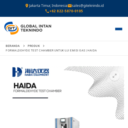
Jakarta Timur, Indonesia
sales@giteknindo.id
+62 822-5870-0105
Lompat
BERANDA
PRODUK
ke
FORMALDEHYDE TEST CHAMBER UNTUK UJI EMISI GAS | HAIDA
konten
🔍