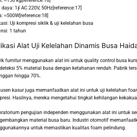
t: ≈150 kg[reference:16]
 daya: 1∮ AC 220V, 50Hz[reference:17]
: ≈500W[reference:18]
kasi: Uji kompresi siklik & uji kelelahan busa
nsi: 1 tahun
likasi Alat Uji Kelelahan Dinamis Busa Hai
ik furnitur menggunakan alat ini untuk quality control busa kurs
eteksi 5% material busa dengan ketahanan rendah. Pabrik t
nggan hingga 70%.
usen kasur juga memanfaatkan alat ini untuk uji kelelahan fo
resi. Hasilnya, mereka mengetahui tingkat kehilangan kekaku
ratorium pengujian independen menggunakan alat ini untuk s
embangkan material busa baru. Industri otomotif memanfaatka
gunakannya untuk memastikan kualitas foam pelindung.