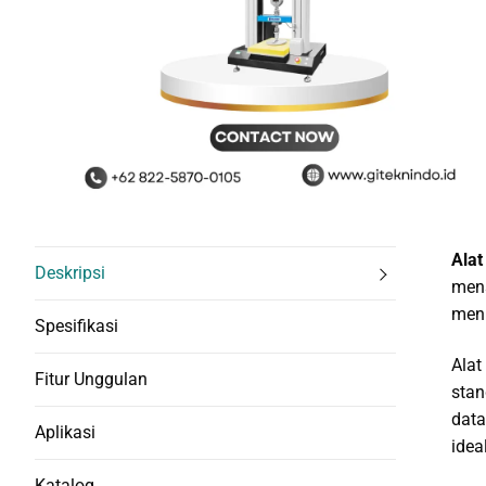
Alat
Deskripsi
mens
meni
Spesifikasi
Alat
Fitur Unggulan
stan
data
Aplikasi
idea
Katalog