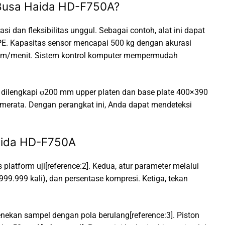
 Busa Haida HD-F750A?
 dan fleksibilitas unggul. Sebagai contoh, alat ini dapat
a PE. Kapasitas sensor mencapai 500 kg dengan akurasi
00 mm/menit. Sistem kontrol komputer mempermudah
i dilengkapi φ200 mm upper platen dan base plate 400×390
merata. Dengan perangkat ini, Anda dapat mendeteksi
Haida HD-F750A
atform uji[reference:2]. Kedua, atur parameter melalui
99.999 kali), dan persentase kompresi. Ketiga, tekan
ekan sampel dengan pola berulang[reference:3]. Piston