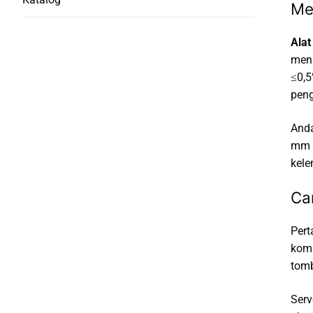
Me
Alat
meng
≤0,5
peng
Anda
mm d
kele
Ca
Pert
komp
tomb
Serv