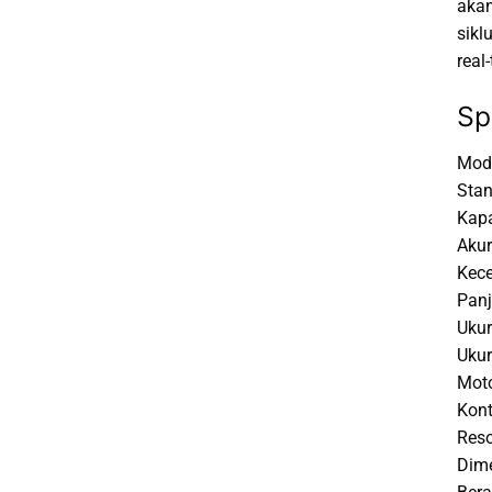
akan
sikl
real
Sp
Mod
Stan
Kapa
Akur
Kece
Panj
Ukur
Ukur
Moto
Kont
Reso
Dime