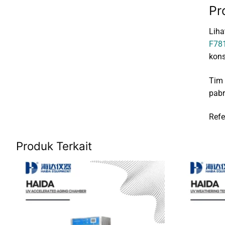
Pr
Liha
F78
kons
Tim 
pabr
Refe
Produk Terkait