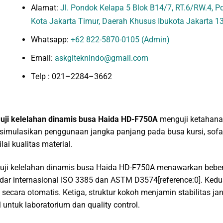
Alamat:
Jl. Pondok Kelapa 5 Blok B14/7, RT.6/RW.4, Pd.
Kota Jakarta Timur, Daerah Khusus Ibukota Jakarta 1
Whatsapp:
+62 822-5870-0105 (Admin)
Email:
askgiteknindo@gmail.com
Telp : 021–2284–3662
 uji kelelahan dinamis busa Haida HD-F750A
menguji ketahanan
imulasikan penggunaan jangka panjang pada busa kursi, sofa,
lai kualitas material.
 uji kelelahan dinamis busa Haida HD-F750A menawarkan bebe
dar internasional ISO 3385 dan ASTM D3574[reference:0]. Ked
 secara otomatis. Ketiga, struktur kokoh menjamin stabilitas ja
l untuk laboratorium dan quality control.