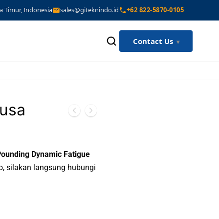
a Timur, Indonesia
sales@giteknindo.id
+62 822-5870-0105
Contact Us
Busa
ounding Dynamic Fatigue
o, silakan langsung hubungi