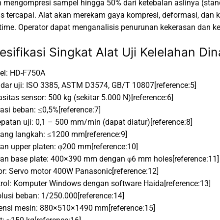
 mengompresi sampel hingga 50% dari ketebalan aslinya (standa
us tercapai. Alat akan merekam gaya kompresi, deformasi, dan 
-time. Operator dapat menganalisis penurunan kekerasan dan ke
esifikasi Singkat Alat Uji Kelelahan 
el: HD-F750A
dar uji: ISO 3385, ASTM D3574, GB/T 10807[reference:5]
sitas sensor: 500 kg (sekitar 5.000 N)[reference:6]
asi beban: ≤0,5%[reference:7]
patan uji: 0,1 – 500 mm/min (dapat diatur)[reference:8]
ang langkah: ≤1200 mm[reference:9]
an upper platen: φ200 mm[reference:10]
an base plate: 400×390 mm dengan φ6 mm holes[reference:11]
r: Servo motor 400W Panasonic[reference:12]
rol: Komputer Windows dengan software Haida[reference:13]
lusi beban: 1/250.000[reference:14]
nsi mesin: 880×510×1490 mm[reference:15]