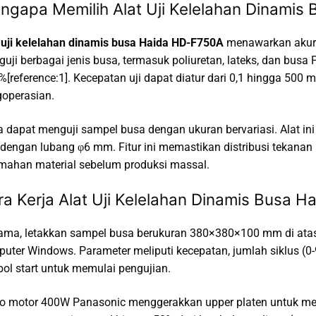
ngapa Memilih Alat Uji Kelelahan Dinamis
 uji kelelahan dinamis busa Haida HD-F750A
menawarkan akurasi
uji berbagai jenis busa, termasuk poliuretan, lateks, dan bus
%[reference:1]. Kecepatan uji dapat diatur dari 0,1 hingga 5
operasian.
 dapat menguji sampel busa dengan ukuran bervariasi. Alat in
engan lubang φ6 mm. Fitur ini memastikan distribusi tekanan 
mahan material sebelum produksi massal.
ra Kerja Alat Uji Kelelahan Dinamis Busa 
ama, letakkan sampel busa berukuran 380×380×100 mm di atas pl
uter Windows. Parameter meliputi kecepatan, jumlah siklus (0-9
ol start untuk memulai pengujian.
o motor 400W Panasonic menggerakkan upper platen untuk men