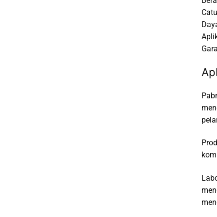
Bera
Catu
Daya
Apli
Gara
Ap
Pabr
mend
pela
Prod
komp
Labo
meng
meng