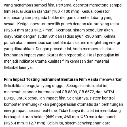
yang menembus sampel film. Pertama, operator memotong sampel
film sesuai ukuran standar (100 × 100 mm). Kedua, operator
memasang sampel pada holder dengan diameter lubang yang
sesuai. Ketiga, operator memilih punch dengan ukuran yang tepat
(Φ25.4 mm atau Φ12.7 mm). Keempat, sistem pendulum akan
diayunkan dengan sudut 90° dan radius ayun R300 mm. Kelima,
punch akan menembus sampel film dan sistem menghitung energi
yang dibutuhkan. Dengan prosedur ini, Anda memperoleh data
ketahanan impact yang akurat dan repeatable. Hasil pengujian ini
menjadi indikator utama kualitas film kemasan dan material
fleksibel lainnya.
Film Impact Testing Instrument Benturan Film Haida
menawarkan
fleksibilitas pengujian yang unggul. Sebagai contoh, alat ini
memenuhi standar internasional GB 8809, GB 6672, dan ASTM
D3420 untuk pengujian impact film. Selanjutnya, sistem kontrol
komputer memungkinkan pengoperasian otomatis dan perhitungan
energi impact secara real-time. Tidak hanya itu, alat ini mendukung
berbagai ukuran holder (Φ89 mm, Φ60 mm, Φ50 mm) dan punch
(Φ25.4 mm, Φ12.7 mm). Selain itu, sistem penyimpanan data