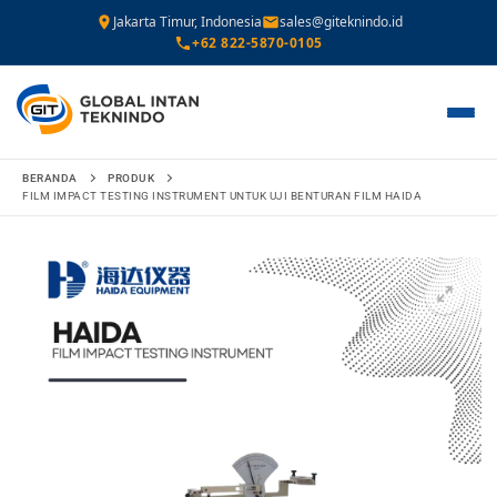
Jakarta Timur, Indonesia
sales@giteknindo.id
+62 822-5870-0105
Lompat
BERANDA
PRODUK
ke
FILM IMPACT TESTING INSTRUMENT UNTUK UJI BENTURAN FILM HAIDA
konten
🔍