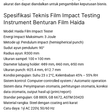
akurat dan dapat diandalkan untuk pengambilan keputusan bisnis.
Spesifikasi Teknis Film Impact Testing
Instrument Benturan Film Haida
Model: Haida Film Impact Tester
Energi Impact Maksimum: 3 Joule
Metode uji: Pendulum impact (hemispherical punch)
Sudut ayun pendulum: 90°
Radius ayun: R300 mm
Ukuran sampel: 100 × 100 mm
Diameter lubang holder: Φ89 mm, Φ60 mm, Φ50 mm
Ukuran punch: Φ25.4 mm, Φ12.7 mm
Kondisi pengujian: Suhu 23 ± 2°C, Kelembaban 45% – 55% RH
Sistem kontrol: Computer-controlled system / Automatic operation
Sistem data: Penyimpanan otomatis, perhitungan otomatis, koreksi
data otomatis, output hasil uji (print/report)
Standar pengujian: GB 8809, GB 6672, ASTM D3420
Material rangka: Steel dengan coating anti karat
Catu daya: 1∮ AC 220V, 50/60 Hz