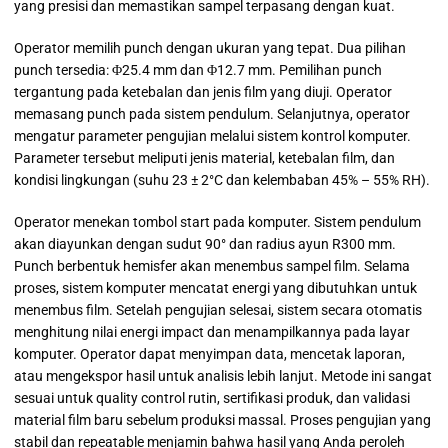
yang presisi dan memastikan sampel terpasang dengan kuat.
Operator memilih punch dengan ukuran yang tepat. Dua pilihan
punch tersedia: Φ25.4 mm dan Φ12.7 mm. Pemilihan punch
tergantung pada ketebalan dan jenis film yang diuji. Operator
memasang punch pada sistem pendulum. Selanjutnya, operator
mengatur parameter pengujian melalui sistem kontrol komputer.
Parameter tersebut meliputi jenis material, ketebalan film, dan
kondisi lingkungan (suhu 23 ± 2°C dan kelembaban 45% – 55% RH).
Operator menekan tombol start pada komputer. Sistem pendulum
akan diayunkan dengan sudut 90° dan radius ayun R300 mm.
Punch berbentuk hemisfer akan menembus sampel film. Selama
proses, sistem komputer mencatat energi yang dibutuhkan untuk
menembus film. Setelah pengujian selesai, sistem secara otomatis
menghitung nilai energi impact dan menampilkannya pada layar
komputer. Operator dapat menyimpan data, mencetak laporan,
atau mengekspor hasil untuk analisis lebih lanjut. Metode ini sangat
sesuai untuk quality control rutin, sertifikasi produk, dan validasi
material film baru sebelum produksi massal. Proses pengujian yang
stabil dan repeatable menjamin bahwa hasil yang Anda peroleh