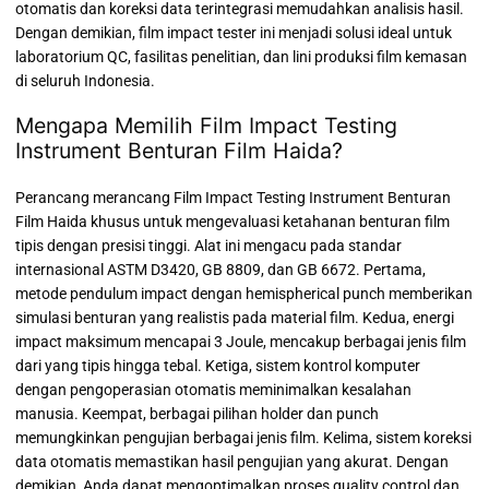
otomatis dan koreksi data terintegrasi memudahkan analisis hasil.
Dengan demikian, film impact tester ini menjadi solusi ideal untuk
laboratorium QC, fasilitas penelitian, dan lini produksi film kemasan
di seluruh Indonesia.
Mengapa Memilih Film Impact Testing
Instrument Benturan Film Haida?
Perancang merancang Film Impact Testing Instrument Benturan
Film Haida khusus untuk mengevaluasi ketahanan benturan film
tipis dengan presisi tinggi. Alat ini mengacu pada standar
internasional ASTM D3420, GB 8809, dan GB 6672. Pertama,
metode pendulum impact dengan hemispherical punch memberikan
simulasi benturan yang realistis pada material film. Kedua, energi
impact maksimum mencapai 3 Joule, mencakup berbagai jenis film
dari yang tipis hingga tebal. Ketiga, sistem kontrol komputer
dengan pengoperasian otomatis meminimalkan kesalahan
manusia. Keempat, berbagai pilihan holder dan punch
memungkinkan pengujian berbagai jenis film. Kelima, sistem koreksi
data otomatis memastikan hasil pengujian yang akurat. Dengan
demikian, Anda dapat mengoptimalkan proses quality control dan