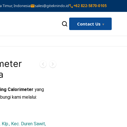
a Timur, Indonesia
sales@giteknindo.id
+62 822-5870-0105
Contact Us
imeter
a
ning Calorimeter
yang
bungi kami melalui:
 Klp., Kec. Duren Sawit,