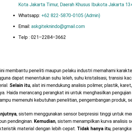
Kota Jakarta Timur, Daerah Khusus Ibukota Jakarta 13
Whatsapp:
+62 822-5870-0105 (Admin)
Email:
askgiteknindo@gmail.com
Telp : 021–2284–3662
 ini membantu peneliti maupun pelaku industri memahami karakter
guna dapat menentukan suhu leleh, suhu kristalisasi, transisi kac
rial.
Selain itu
, alat ini mendukung analisis polimer, plastik, kar
nya. Haida merancang perangkat ini untuk menghasilkan pengujian 
mampu memenuhi kebutuhan penelitian, pengembangan produk, sert
njutnya
, sistem menggunakan sensor berpresisi tinggi untuk m
un pendinginan.
Kemudian
, sistem menampilkan kurva analisis
kteristik material dengan lebih cepat.
Tidak hanya itu
, perangka