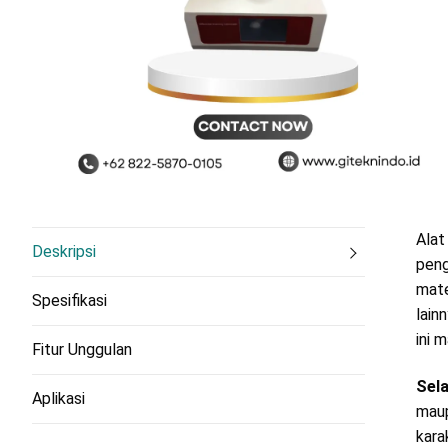
Alat
Deskripsi
peng
mate
Spesifikasi
lain
ini 
Fitur Unggulan
Sela
Aplikasi
maup
kara