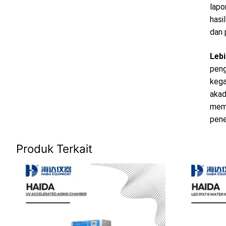
lapo
hasi
dan 
Lebi
peng
kega
akad
memb
pene
Produk Terkait